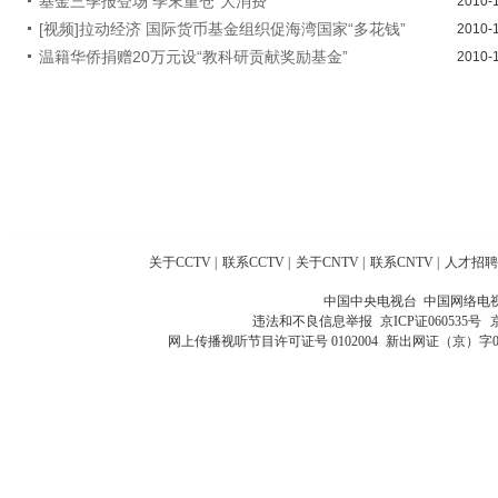
基金三季报登场 季末重仓“大消费”
2010-
[视频]拉动经济 国际货币基金组织促海湾国家“多花钱”
2010-
温籍华侨捐赠20万元设“教科研贡献奖励基金”
2010-
关于CCTV
|
联系CCTV
|
关于CNTV
|
联系CNTV
|
人才招聘
中国中央电视台 中国网络电
违法和不良信息举报
京ICP证060535号
网上传播视听节目许可证号 0102004
新出网证（京）字0