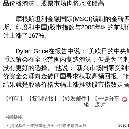
品价格泡沫，股票市场也将水涨船高。
摩根斯坦利金融国际(MSCI)编制的金砖
斯、印度和中国)股市指数与2008年时的前
计上涨了167%。
Dylan Grice在报告中说：“美欧日的中
币政策会在全球范围内制造泡沫，但是为了
没有更好的选择。”他说：“新兴市场国家受
价资金会涌向金砖四国寻求获取高额回报。”
结果就是股票价格大幅上涨推动股市指数走高
【
打印
】 【
复制链接
】【
转发邮件
】
【一键分享
辑：庞帅
相关链接
揭秘基金三季报重仓股王亚伟瞄准东方金钰
2010-