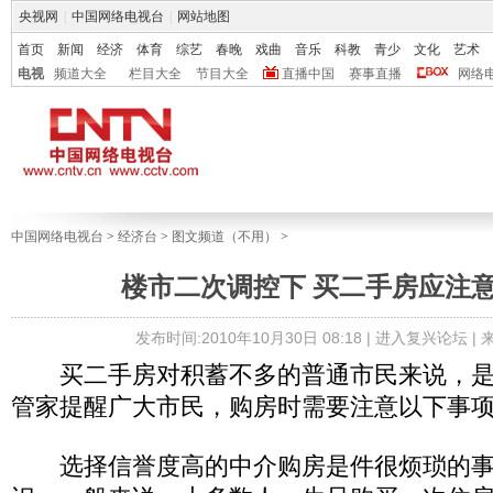
央视网
|
中国网络电视台
|
网站地图
首页
新闻
经济
体育
综艺
春晚
戏曲
音乐
科教
青少
文化
艺术
电视
频道大全
栏目大全
节目大全
直播中国
赛事直播
网络
中国网络电视台
>
经济台
>
图文频道（不用）
>
楼市二次调控下 买二手房应注
发布时间:2010年10月30日 08:18 |
进入复兴论坛
|
买二手房对积蓄不多的普通市民来说，是
管家提醒广大市民，购房时需要注意以下事
选择信誉度高的中介购房是件很烦琐的事