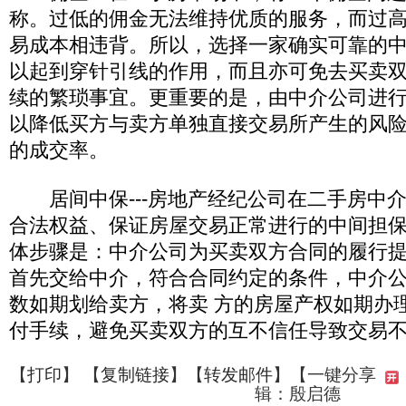
称。过低的佣金无法维持优质的服务，而过
易成本相违背。所以，选择一家确实可靠的
以起到穿针引线的作用，而且亦可免去买卖
续的繁琐事宜。更重要的是，由中介公司进
以降低买方与卖方单独直接交易所产生的风
的成交率。
居间中保---房地产经纪公司在二手房中
合法权益、保证房屋交易正常进行的中间担
体步骤是：中介公司为买卖双方合同的履行
首先交给中介，符合合同约定的条件，中介
数如期划给卖方，将卖 方的房屋产权如期办
付手续，避免买卖双方的互不信任导致交易
【
打印
】 【
复制链接
】【
转发邮件
】
【一键分享
辑：殷启德