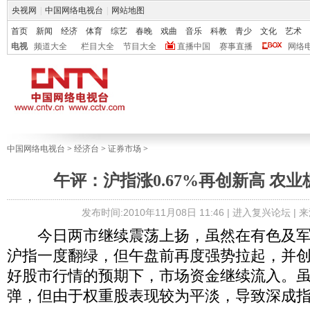
央视网
|
中国网络电视台
|
网站地图
首页
新闻
经济
体育
综艺
春晚
戏曲
音乐
科教
青少
文化
艺术
电视
频道大全
栏目大全
节目大全
直播中国
赛事直播
网络
中国网络电视台
>
经济台
>
证券市场
>
午评：沪指涨0.67%再创新高 农
发布时间:2010年11月08日 11:46 |
进入复兴论坛
| 
今日两市继续震荡上扬，虽然在有色及军
沪指一度翻绿，但午盘前再度强势拉起，并
好股市行情的预期下，市场资金继续流入。
弹，但由于权重股表现较为平淡，导致深成