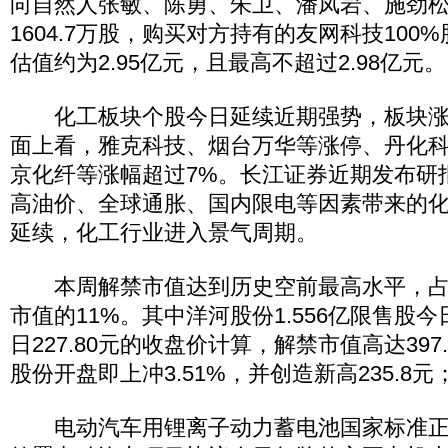
向自然人张敏、陈勇、朱卫、潘凤岩、施劲
1604.7万股，购买对方持有的友网科技100
估值约为2.95亿元，且最高不超过2.98亿元。
化工板块个股今日延续近期强势，板块涨
面上看，雅克科技、烟台万华等涨停、丹化
京化纤等涨幅超过7%。长江证券近期发布研
高油价、全球通胀、国内限电等因素带来的
延续，化工行业进入景气周期。
本周解禁市值达到历史空前最高水平，占
市值的11%。其中洋河股份1.556亿限售股今
日227.80元的收盘价计算，解禁市值高达397
股份开盘即上冲3.51%，并创造新高235.8元
电动汽车用锂离子动力蓄电池国家标准正