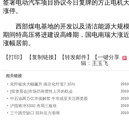
签署电动汽车项目协议今日复牌的方正电机
涨停。
西部煤电基地的开发以及清洁能源大规模
期间特高压将进建设高峰期，国电南瑞大涨近
涨幅居前。
【
打印
】 【
复制链接
】【
转发邮件
】
【一键分享
辑：王玉飞
相关链接
化纤板块大幅飙升 南京化纤涨7.35%
2010
[投资晨会]市场仍有惯性上升的机会
2010
中石油两万亿市值解禁 牛市或至关注两类股
2010
沪指将冲3300 布局三板块
2010
三个跳空缺口 回补压力渐增
2010