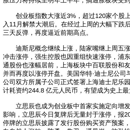
胀压力将持续至明年上半年，搞通胀板块受
创业板指数大涨近3%，超过120家个股上
入11月解禁大潮后。在经过上周的大幅下跌
三天反弹，再度逼近前期高点。
迪斯尼概念继续上涨，陆家嘴继上周五涨
冲击涨停，强生控股也因重组快速涨停，浦
通股份也涨幅居前，上海板块中百联股份和
并而再度以涨停开盘。美国华特·迪士尼公司与
公司双方所属子公司正式签署上海迪士尼乐
计耗资约244.8 亿元人民币，有望成为史上
立思辰也成为创业板中首家实施定向增发
影响，立思辰今日复牌后无量封于涨停，报20.
停牌的立思辰披露了发行股份购买资产预案，公司