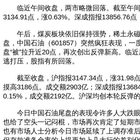
临近午间收盘，两市略微回落。截至午间
3134.91点，涨0.63%。深成指报13856.76
午后，煤炭板块依旧保持强势，稀土永磁
盘，中国石油（601857）突然疯狂表现，
盘“被”拉升近20点，再次创出反弹新高。临
逃打压，股指有所回落。
截至收盘，沪指报3147.34点，涨31.98点
摸高3186点。成交额2903亿；深成指报1368
0.15%，成交额2192亿。沪深均创本轮反弹
今日中国石油尾盘的表现令许多人大跌眼
也给了空头一记闷棍，市场再次肯定了短期
也有市场人士分析今日市场延续了上调存准