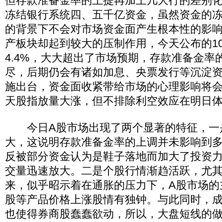
但存款准备金率的上提再加上几大行的差别
冻结银行系统四、五千亿资金，虽然资金的
的背景下不会对市场资金面产生根本性的影
产板块却起到较大的压制作用，今天公布的10
4.4%，大大超出了市场预期，存款准备金率
尽，后期仍会有诸如加息、央票发行等沉淀
施出台，资金面收紧带给市场的心理影响将
天股指放量大涨，但不排除利空效应在明日
今日A股市场出现了两个显著的特征，一
大，这说明存款准备金率的上调并未影响到
反被部分资金认为是鞋子落地而加大了投资力
交量迅速放大。二是个股行情渐趋活跃，尤
来，似乎昭示着在通胀的压力下，A股市场的
股等产品价格上涨股情有独钟。与此同时，
也使得券商股蠢蠢欲动，所以，大盘短线的