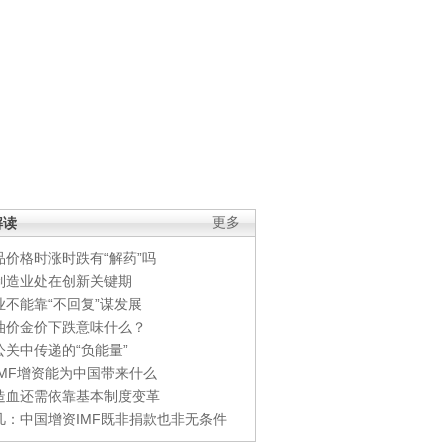
解读
更多
品价格时涨时跌有“解药”吗
制造业处在创新关键期
业不能靠“不回复”谋发展
油价金价下跌意味什么？
公关中传递的“负能量”
IMF增资能为中国带来什么
造血还需依靠基本制度变革
凡：中国增资IMF既非捐款也非无条件