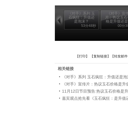
《对手》系列 玉
《对手》宣
石疯狂：升值还
片：热议玉石
是泡沫？
格是升值还是..
53分48秒
00分3
【
打印
】 【
复制链接
】【
转发邮件
相关链接
《对手》系列 玉石疯狂：升值还是泡
《对手》宣传片：热议玉石价格是升
11月12日节目预告:热议玉石价格是
嘉宾观点抢先看《玉石疯狂：是升值