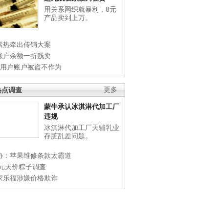
用关系网织就暴利，8元
产品卖到上万。
素热牵出传销大案
账户余额一折贱卖
店用户账户被盗不作为
热点调查
更多
蒙牛承认冰淇淋代加工厂
违规
冰淇淋代加工厂天辅乳业
存脏乱差问题。
协：苹果维修条款太霸道
0元天价粽子调查
家乐福涉嫌价格欺诈