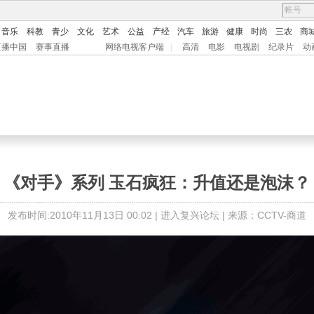
音乐
科教
青少
文化
艺术
公益
产经
汽车
旅游
健康
时尚
三农
商
直播中国
赛事直播
网络电视客户端
|
高清
电影
电视剧
纪录片
动
《对手》系列 玉石疯狂：升值还是泡沫？
发布时间:2010年11月13日 00:02 |
进入复兴论坛
| 来源：CCTV-商道