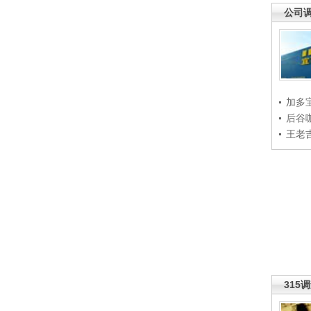
公司
加多
后谷
王老
315