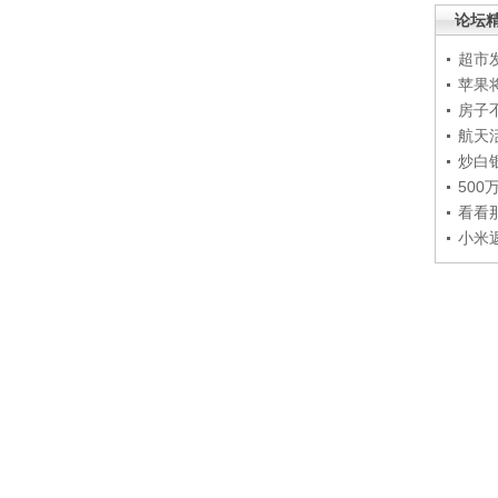
论坛
超市
苹果
房子
航天
炒白
50
看看
小米