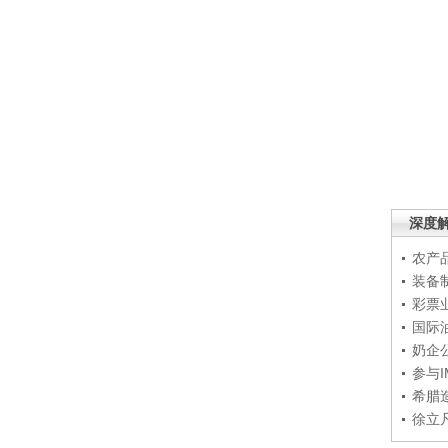
深度
农产
装备
彩票
国际
奶企
参与
希腊
徐立