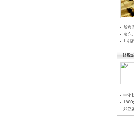
胎盘
京东
1号
财经
中消
188
武汉