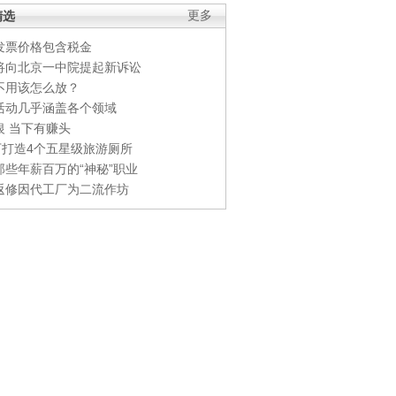
精选
更多
发票价格包含税金
将向北京一中院提起新诉讼
不用该怎么放？
活动几乎涵盖各个领域
银 当下有赚头
0万打造4个五星级旅游厕所
那些年薪百万的“神秘”职业
返修因代工厂为二流作坊