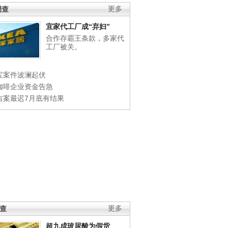
调查
更多
宜家代工厂成“弃妇”
合作存霸王条款，多家代
工厂被关。
宝案件波澜起伏
咖啡企业资金告急
吉案最迟7月底有结果
调查
更多
超九成玻尿酸为假货