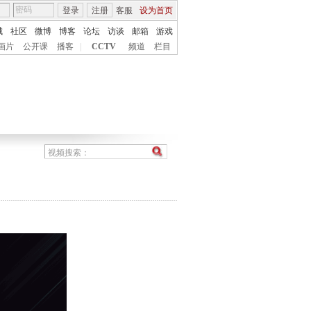
登录
注册
客服
设为首页
城
社区
微博
博客
论坛
访谈
邮箱
游戏
画片
公开课
播客
|
CCTV
频道
栏目