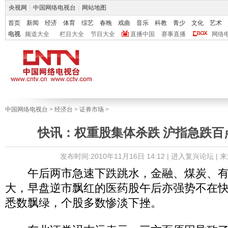
央视网
|
中国网络电视台
|
网站地图
首页
新闻
经济
体育
综艺
春晚
戏曲
音乐
科教
青少
文化
艺术
电视
频道大全
栏目大全
节目大全
直播中国
赛事直播
网络
中国网络电视台
>
经济台
>
证券市场
>
快讯：权重股集体杀跌 沪指急跌百点
发布时间:2010年11月16日 14:12 |
进入复兴论坛
| 
午后两市急速下跌跳水，金融、煤炭、有
大，早盘逆市飘红的医药股午后亦强势不在
悉数飘绿，个股多数惨淡下挫。