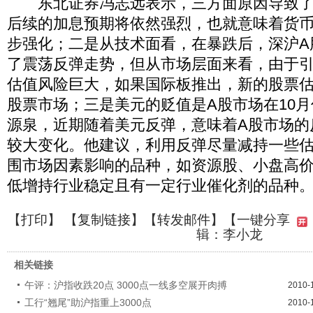
东北证券冯志远表示，三方面原因导致了
后续的加息预期将依然强烈，也就意味着货
步强化；二是从技术面看，在暴跌后，深沪A
了震荡反弹走势，但从市场层面来看，由于
估值风险巨大，如果国际板推出，新的股票
股票市场；三是美元的贬值是A股市场在10
源泉，近期随着美元反弹，意味着A股市场的
较大变化。他建议，利用反弹尽量减持一些
围市场因素影响的品种，如资源股、小盘高
低增持行业稳定且有一定行业催化剂的品种
【
打印
】 【
复制链接
】【
转发邮件
】
【一键分享
辑：李小龙
相关链接
午评：沪指收跌20点 3000点一线多空展开肉搏
2010-
工行“翘尾”助沪指重上3000点
2010-