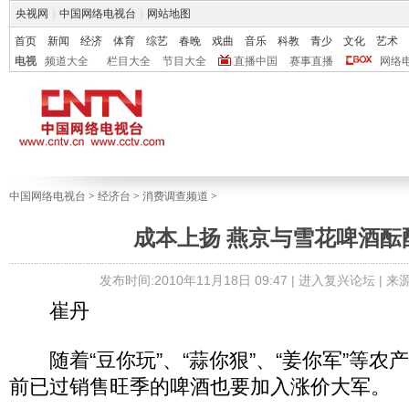
央视网
|
中国网络电视台
|
网站地图
首页
新闻
经济
体育
综艺
春晚
戏曲
音乐
科教
青少
文化
艺术
电视
频道大全
栏目大全
节目大全
直播中国
赛事直播
网络
中国网络电视台
>
经济台
>
消费调查频道
>
成本上扬 燕京与雪花啤酒酝
发布时间:2010年11月18日 09:47 |
进入复兴论坛
| 
崔丹
随着“豆你玩”、“蒜你狠”、“姜你军”等农
前已过销售旺季的啤酒也要加入涨价大军。