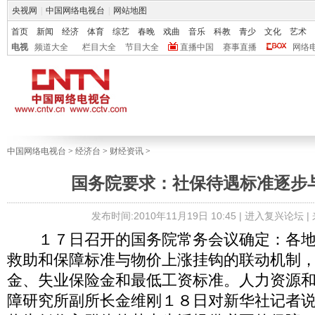
央视网
|
中国网络电视台
|
网站地图
首页
新闻
经济
体育
综艺
春晚
戏曲
音乐
科教
青少
文化
艺术
电视
频道大全
栏目大全
节目大全
直播中国
赛事直播
网络
中国网络电视台
>
经济台
>
财经资讯
>
国务院要求：社保待遇标准逐步
发布时间:2010年11月19日 10:45 |
进入复兴论坛
|
１７日召开的国务院常务会议确定：各地
救助和保障标准与物价上涨挂钩的联动机制
金、失业保险金和最低工资标准。人力资源
障研究所副所长金维刚１８日对新华社记者