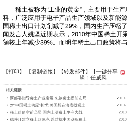
稀土被称为“工业的黄金”，主要用于生产
料，广泛应用于电子产品生产领域以及新能源汽
国稀土出口计划削减了29%，国内生产压缩了
闻发言人姚坚近期表示，2010年中国稀土开
额较上年减少39%。而明年稀土出口政策将
【
打印
】 【
复制链接
】【
转发邮件
】
【一键分享
辑：任威风
相关链接
两部委指导稀土产业发展 包钢稀土提前布局
2010-
对“中国稀土供应”担忧 美国想在海底找稀土
2010-
稀土价值空前凸显 国内上演稀土争夺大战
2010
德呼吁建立稀土欧佩克 以对抗中国垄断稀土
2010