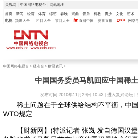
央视网
|
中国网络电视台
|
网站地图
首页
新闻
经济
体育
综艺
春晚
戏曲
音乐
科教
青少
文化
艺术
电视
频道大全
栏目大全
节目大全
直播中国
赛事直播
网络
中国网络电视台
>
经济台
>
财经资讯
>
中国国务委员马凯回应中国稀
发布时间:2010年11月29日 10:43 |
进入复兴论坛
|
稀土问题在于全球供给结构不平衡，中国
WTO规定
【财新网】(特派记者 张岚 发自德国汉堡