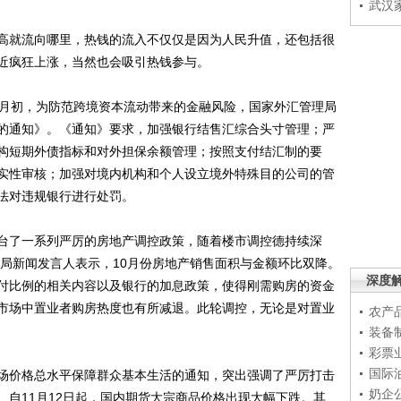
武汉
就流向哪里，热钱的流入不仅仅是因为人民升值，还包括很
近疯狂上涨，当然也会吸引热钱参与。
月初，为防范跨境资本流动带来的金融风险，国家外汇管理局
的通知》。《通知》要求，加强银行结售汇综合头寸管理；严
构短期外债指标和对外担保余额管理；按照支付结汇制的要
实性审核；加强对境内机构和个人设立境外特殊目的公司的管
法对违规银行进行处罚。
了一系列严厉的房地产调控政策，随着楼市调控德持续深
计局新闻发言人表示，10月份房地产销售面积与金额环比双降。
深度
付比例的相关内容以及银行的加息政策，使得刚需购房的资金
市场中置业者购房热度也有所减退。此轮调控，无论是对置业
农产
装备
彩票
国际
价格总水平保障群众基本生活的通知，突出强调了严厉打击
奶企
。自11月12日起，国内期货大宗商品价格出现大幅下跌。其