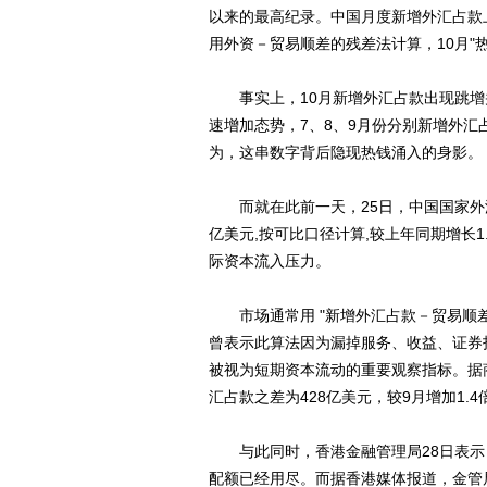
以来的最高纪录。中国月度新增外汇占款上
用外资－贸易顺差的残差法计算，10月"热
事实上，10月新增外汇占款出现跳增
速增加态势，7、8、9月份分别新增外汇占款
为，这串数字背后隐现热钱涌入的身影。
而就在此前一天，25日，中国国家外汇
亿美元,按可比口径计算,较上年同期增长
际资本流入压力。
市场通常用 "新增外汇占款－贸易顺差－
曾表示此算法因为漏掉服务、收益、证券
被视为短期资本流动的重要观察指标。据商
汇占款之差为428亿美元，较9月增加1.4
与此同时，香港金融管理局28日表示，
配额已经用尽。而据香港媒体报道，金管