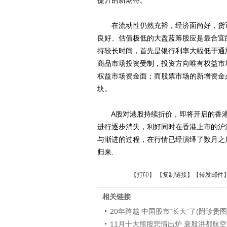
提升的新期待。
在流动性仍然充裕，经济面尚好，货币
良好、估值极低的大盘蓝筹股应是最合宜
持较长时间，首先是银行利率大幅低于通
商品市场投资受制，投资方向唯有权益市
权益市场资金面；而股票市场的新增资金
块。
A股对港股持续折价，即将开启的香港小
进行逐步消失，利好同时在香港上市的沪
与渐进的过程，在行情已经演绎了数月之
归来.
【
打印
】 【
复制链接
】【
转发邮件
相关链接
20年跨越 中国股市“长大”了(附珍贵图
11月十大熊股悲情出炉 衰股洪都航空