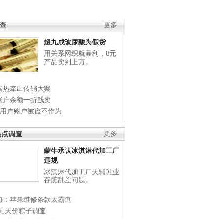
调查
更多
超九成玻尿酸为假货
用关系网织就暴利，8元
产品卖到上万。
素热牵出传销大案
账户余额一折贱卖
店用户账户被盗不作为
热点调查
更多
蒙牛承认冰淇淋代加工厂
违规
冰淇淋代加工厂天辅乳业
存脏乱差问题。
协：苹果维修条款太霸道
0元天价粽子调查