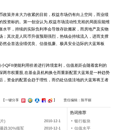
政策并未大力收紧的目前，权益市场仍有向上空间，而业绩
的投资标的。第一创业认为,权益市场流动性充裕的局面应能维
胀水平，持续的实际负利率会导致存款搬家，而房地产及实物
场；其次是人民币升值预期强烈，热钱会持续流入，进而支撑
必然会首选业绩优良、估值低廉、极具安全边际的大蓝筹板
QFII便能利用价差进行跨境套利，估值差距会随着套利的
深两市权重股,在基金及机构换仓而重新配置大蓝筹是一种趋势
后，资金的配置会趋于理性，而仍处估值洼地的大蓝筹将王者
】
【一键分享
】
责任编辑：陈平丽
热词推荐
片)
银行板块
2010-12-1
暴跌30%领军
估值水平
2010-12-1