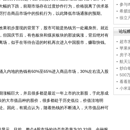
参与
大幅的下跌，前期市场存在过度炒作行为，价格脱离了供求基
希腊
厉打击商品市场中的投机行为，以此降低市场通胀的预期。
徐立
果初步显现的背景下，股市可能是热钱另一处藏身所。就近
论坛
，但国庆节后，有色板块和煤炭板块的那波疯涨，背后绝对有
超市
离场，似乎在等待合适的时机再次进入中国股市，赚取快钱。
苹果
房子
航天
炒白
内地的热钱有60%至65%进入商品市场，30%左右流入股
50
看看
小米
涨幅巨大，并且很多都是最近一年上市的次新股，于此形成
代表的大市值品种的股价，很多都处于历史低位，价值洼地明
处。因此，有观点认为，随着热钱的不断涌入，大市值品种可
示，目前，整个A股市场的动态市盈率为20.32倍。金融服