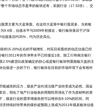
于整个市场动态市盈率的板块还有，采掘行业（17.32倍）、交
股票主要为大蓝筹股。在这些大蓝筹中银行股居多。当前银
为9.4倍，估值水平与2009年初接近，银行板块落后于沪深
率估值落后约35%，均为历史高位。
持15-20%左右的平稳增长，对应目前股价的动态估值已经
部分银行2011年的市净率水平已经接近1倍。除工行和南京银行
及2.5%拨贷比政策确定的担心或是银行板块明显跑输大盘的主
块估值进一步的下行，银行板块在目前的市场环境下会有相对
能减排的压力，煤炭产业向清洁煤产业转变成为必然。国金
变后，弱化了地产行业链条的周期性而强化了作为原材料的资
，煤炭行业的需求增速依然可以维持在8-10%的区间。同
经济持续好转带来的煤价超预期上涨成为2011年煤炭板块估值