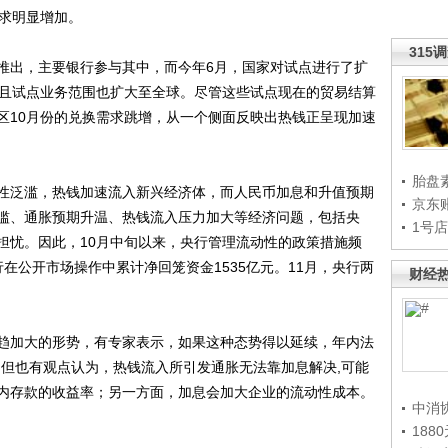
需求明显增加。
315
出，主要银行参与其中，而今年6月，国家对试点进行了扩
并且试点业务范围也扩大至全球。尽管这些试点现在的贸易结算
区10月份的兑换需求跳增，从一个侧面反映出热钱正呈现加速
胎盘
泛滥，热钱加速流入新兴经济体，而人民币加息和升值预期
京东
滥、通胀预期升温、热钱流入压力加大等经济问题，包括央
1号
担忧。因此，10月中旬以来，央行管理流动性的政策措施频
央行在公开市场操作中累计净回笼资金1535亿元。11月，央行两
财经
加大的形势，有专家表示，如果这种态势得以延续，年内法
点。但也有观点认为，热钱流入所引发通胀无法靠加息解决,可能
内存款的收益率；另一方面，加息会加大企业的流动性成本。
中消
188