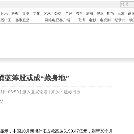
音乐
科教
青少
文化
艺术
公益
产经
汽车
旅游
健康
时尚
三农
商
直播中国
赛事直播
网络电视客户端
|
高清
电影
电视剧
纪录片
动
涌蓝筹股或成“藏身地”
日 08:59 |
进入复兴论坛
| 来源：证券日报
”
，中国10月新增外汇占款高达5190.47亿元，刷新30个月