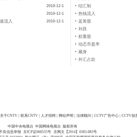
结汇制
2010-12-1
热钱流入
2010-12-1
加速流入
蓝筹股
2010-12-1
补跌
权重股
动态市盈率
藏身
外汇占款
关于CNTV
|
联系CNTV
|
人才招聘
|
网站声明
|
法律顾问
|
CCTV广告中心
|
CCTV创
中国中央电视台 中国网络电视台 版权所有
不良信息举报
京ICP证060535号
京网文【2014】0383-083号