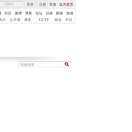
登录
注册
客服
设为首页
城
社区
微博
博客
论坛
访谈
邮箱
游戏
画片
公开课
播客
|
CCTV
频道
栏目