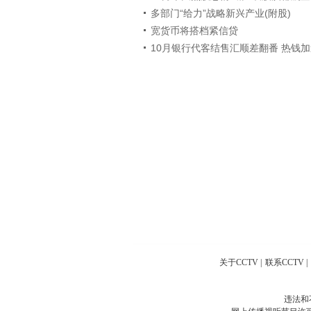
多部门“给力”战略新兴产业(附股)
宽货币将搭档紧信贷
10月银行代客结售汇顺差翻番 热钱
关于CCTV
|
联系CCTV
|
违法和