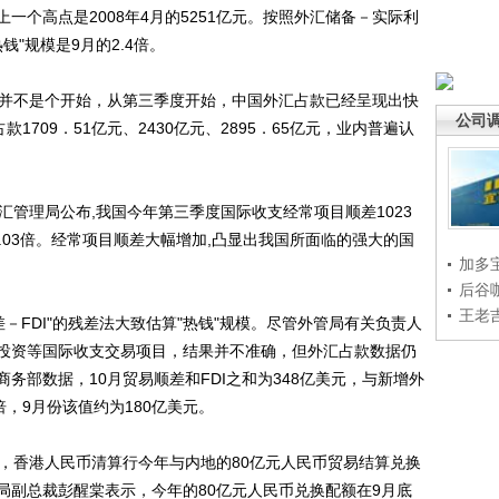
一个高点是2008年4月的5251亿元。按照外汇储备－实际利
钱"规模是9月的2.4倍。
并不是个开始，从第三季度开始，中国外汇占款已经呈现出快
公司
1709．51亿元、2430亿元、2895．65亿元，业内普遍认
管理局公布,我国今年第三季度国际收支经常项目顺差1023
1.03倍。经常项目顺差大幅增加,凸显出我国所面临的强大的国
加多
后谷
王老
FDI"的残差法大致估算"热钱"规模。尽管外管局有关负责人
投资等国际收支交易项目，结果并不准确，但外汇占款数据仍
务部数据，10月贸易顺差和FDI之和为348亿美元，与新增外
倍，9月份该值约为180亿美元。
香港人民币清算行今年与内地的80亿元人民币贸易结算兑换
局副总裁彭醒棠表示，今年的80亿元人民币兑换配额在9月底