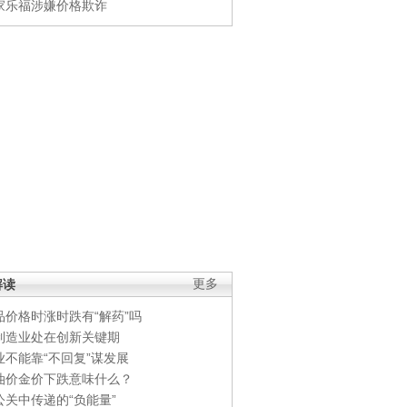
家乐福涉嫌价格欺诈
解读
更多
品价格时涨时跌有“解药”吗
制造业处在创新关键期
业不能靠“不回复”谋发展
油价金价下跌意味什么？
公关中传递的“负能量”