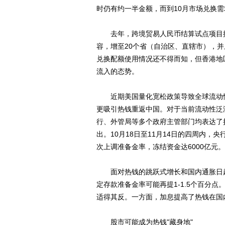
时仍有约一半金额，而到10月市场兑换
去年，跨境贸易人民币结算试点项目推
容，增至20个省（自治区、直辖市），
兑换配额使用情况还不得而知，但香港地
流入的态势。
近期美国量化宽松政策导致全球流动性
更吸引热钱重返中国。对于当前流动性泛
行、外管局等多个政府主管部门均表达了
出。10月18日至11月14日的四周内，
次上调准备金率，冻结资金达6000亿元。
面对热钱的跳跃式增长和国内通胀日趋
定存款准备金率可能再提1-1.5个百分
适得其反。一方面，加息提高了热钱在国
股市可能成为热钱"藏身地"