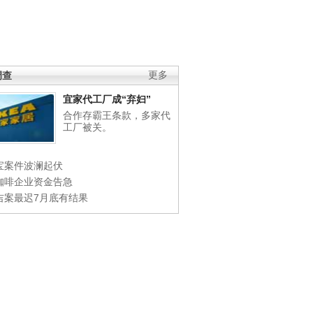
调查
更多
宜家代工厂成“弃妇”
合作存霸王条款，多家代
工厂被关。
宝案件波澜起伏
咖啡企业资金告急
吉案最迟7月底有结果