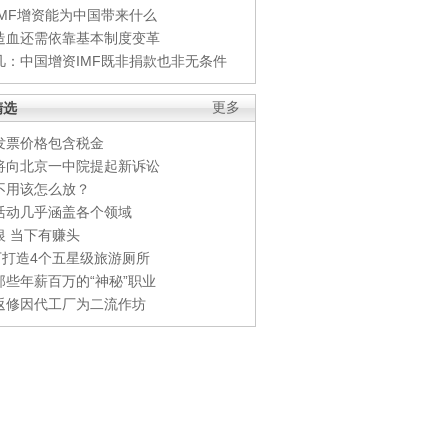
IMF增资能为中国带来什么
造血还需依靠基本制度变革
凡：中国增资IMF既非捐款也非无条件
精选
更多
发票价格包含税金
将向北京一中院提起新诉讼
不用该怎么放？
活动几乎涵盖各个领域
银 当下有赚头
0万打造4个五星级旅游厕所
那些年薪百万的“神秘”职业
返修因代工厂为二流作坊