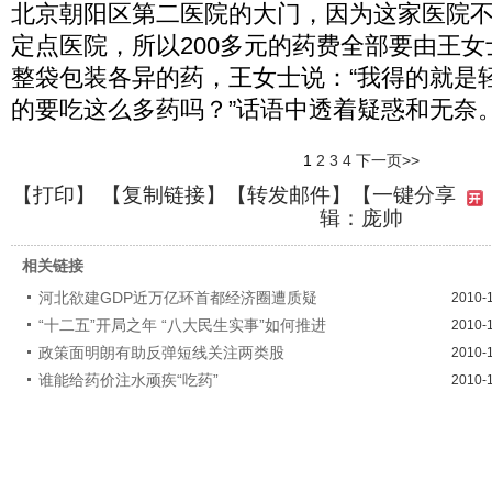
北京朝阳区第二医院的大门，因为这家医院
定点医院，所以200多元的药费全部要由王
整袋包装各异的药，王女士说：“我得的就是
的要吃这么多药吗？”话语中透着疑惑和无奈
1
2
3
4
下一页>>
【
打印
】 【
复制链接
】【
转发邮件
】
【一键分享
辑：庞帅
相关链接
河北欲建GDP近万亿环首都经济圈遭质疑
2010-
“十二五”开局之年 “八大民生实事”如何推进
2010-
政策面明朗有助反弹短线关注两类股
2010-
谁能给药价注水顽疾“吃药”
2010-