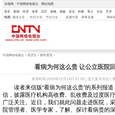
央视网
|
中国网络电视台
|
网站地图
首页
新闻
经济
体育
综艺
春晚
戏曲
音乐
科教
青少
文化
艺术
电视
频道大全
栏目大全
节目大全
直播中国
赛事直播
网络
中国网络电视台
>
经济台
>
财经资讯
>
看病为何这么贵 让公立医院
发布时间:2010年12月14日 07:55 |
进入复兴论坛
|
读者来信版“看病为何这么贵”的系列报道
信，披露医疗机构高收费、乱收费及过度医
广泛关注。近日，我们就此问题走进医院，
院管理者、医学专家，了解、探讨看病贵的