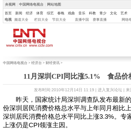
央视网
|
中国网络电视台
|
网站地图
首页
新闻
经济
体育
综艺
春晚
戏曲
音乐
科教
青少
文化
艺术
电视
频道大全
栏目大全
节目大全
直播中国
赛事直播
网络
中国网络电视台
>
经济台
>
财经资讯
>
11月深圳CPI同比涨5.1% 食品价
发布时间:2010年12月14日 11:19 |
进入复兴论坛
| 
昨天，国家统计局深圳调查队发布最新的CP
份深圳居民消费价格总水平与上年同月相比上涨5
深圳居民消费价格总水平同比上涨3.3%。专
上涨仍是CPI领涨主因。