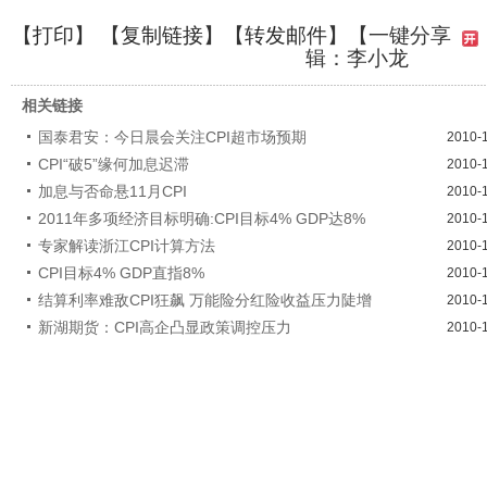
【
打印
】 【
复制链接
】【
转发邮件
】
【一键分享
辑：李小龙
相关链接
国泰君安：今日晨会关注CPI超市场预期
2010-
CPI“破5”缘何加息迟滞
2010-
加息与否命悬11月CPI
2010-
2011年多项经济目标明确:CPI目标4% GDP达8%
2010-
专家解读浙江CPI计算方法
2010-
CPI目标4% GDP直指8%
2010-
结算利率难敌CPI狂飙 万能险分红险收益压力陡增
2010-
新湖期货：CPI高企凸显政策调控压力
2010-