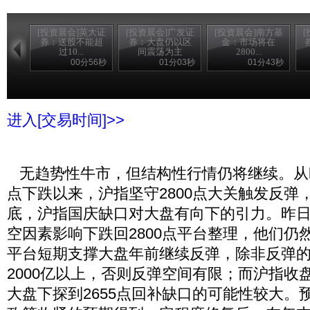
[投资晨会]英大证
[投资晨会]广发证
[投资晨会]南方基
券：送股不能超
券：大盘仍以区
金：市场将在
过10...
间震荡为主
2800...
00分56秒
01分03秒
01分43秒
进入[交易时间]>>
无趋势性牛市，但结构性行情仍将继续。从k
点下跌以来，沪指坚守2800点大关触发反弹
底，沪指国庆缺口对大盘有向下的引力。昨
空因素影响下跌回2800点平台整理，他们仍然
平台短期支撑大盘年前继续反弹，除非反弹
2000亿以上，否则反弹空间有限；而沪指收盘
大盘下探到2655点回补缺口的可能性较大。