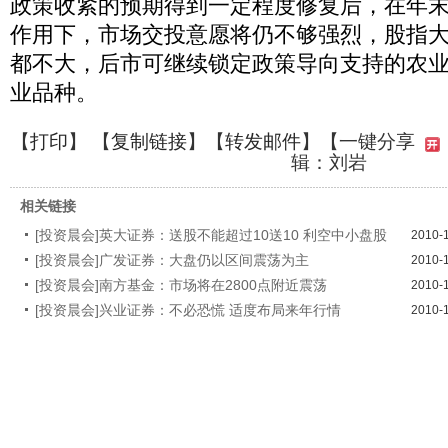
政策收紧的预期得到一定程度修复后，在年
作用下，市场交投意愿将仍不够强烈，股指
都不大，后市可继续锁定政策导向支持的农
业品种。
【
打印
】 【
复制链接
】【
转发邮件
】
【一键分享
辑：刘岩
相关链接
[投资晨会]英大证券：送股不能超过10送10 利空中小盘股
2010-
[投资晨会]广发证券：大盘仍以区间震荡为主
2010-
[投资晨会]南方基金：市场将在2800点附近震荡
2010-
[投资晨会]兴业证券：不必恐慌 适度布局来年行情
2010-