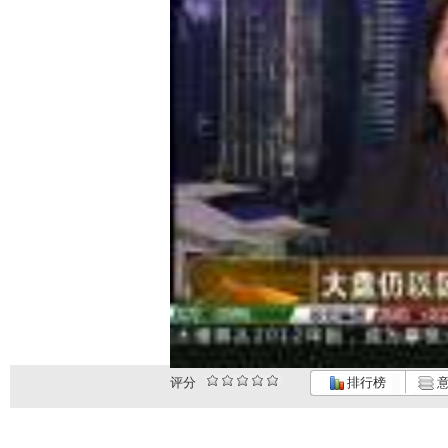
评分
排行榜
意