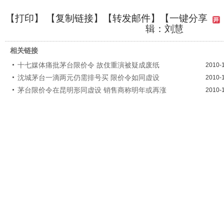
【
打印
】 【
复制链接
】【
转发邮件
】
【一键分享
辑：刘慧
相关链接
十七媒体痛批茅台限价令 故伎重演被疑成废纸
2010-
沈城茅台一滴两元仍需排号买 限价令如同虚设
2010-
茅台限价令在昆明形同虚设 销售商称明年或再涨
2010-