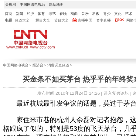
央视网
|
中国网络电视台
|
网站地图
首页
新闻
经济
体育
综艺
春晚
戏曲
音乐
科教
青少
文化
艺术
电视
频道大全
栏目大全
节目大全
直播中国
赛事直播
网络
中国网络电视台
>
经济台
>
消费调查频道
>
买金条不如买茅台 热乎乎的年终奖
发布时间:2010年12月24日 14:26 |
进入复兴论坛
|
最近杭城最引发争议的话题，莫过于茅台
家住米市巷的杭州人余磊对记者抱怨，这
格跟疯了似的，特别是53度的飞天茅台，几