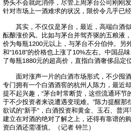
势头不会就此消停，尽管上周茅台公司刚刚发
针对市场上一酒难求的状况，限价令几乎已
其实，不仅仅是茅台，最近，高端白酒似
酝酿涨价风。比如与茅台并驾齐驱的五粮液
价为每瓶1200元以上，与茅台不分伯仲。另
和“1618”的价格也上涨了10%左右。中国品味
了每瓶1880元的超高价，直指白酒奢侈品定
面对涨声一片的白酒市场形式，不少囤酒
专门拥有一个白酒酒窖的杭州人陈力，最近
提不起兴趣，“茅台时常断货，这些流通环节
于不少投资者来说遭遇变现难。”陈力提醒那
欲试的“新手”，白酒投资和黄金、玉石、普
建立在对酒的绝对了解之上，还得有靠谱的
资白酒还需谨慎。（记者 钟兰）