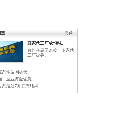
调查
更多
宜家代工厂成“弃妇”
合作存霸王条款，多家代
工厂被关。
宝案件波澜起伏
咖啡企业资金告急
吉案最迟7月底有结果