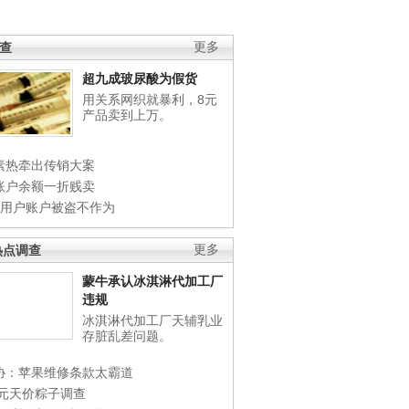
调查
更多
超九成玻尿酸为假货
用关系网织就暴利，8元
产品卖到上万。
素热牵出传销大案
账户余额一折贱卖
店用户账户被盗不作为
热点调查
更多
蒙牛承认冰淇淋代加工厂
违规
冰淇淋代加工厂天辅乳业
存脏乱差问题。
协：苹果维修条款太霸道
0元天价粽子调查