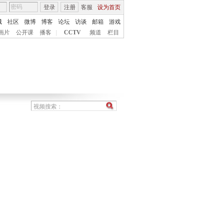
登录
注册
客服
设为首页
城
社区
微博
博客
论坛
访谈
邮箱
游戏
画片
公开课
播客
|
CCTV
频道
栏目