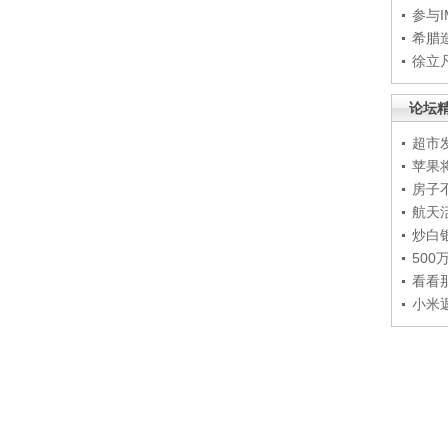
参与
希腊
徐立
论坛
超市
苹果
房子
航天
炒白
50
看看
小米