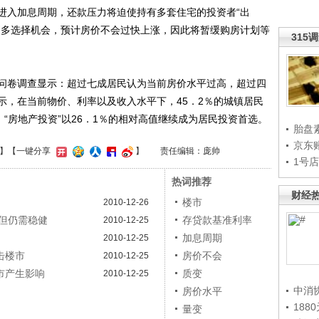
进入加息周期，还款压力将迫使持有多套住宅的投资者“出
更多选择机会，预计房价不会过快上涨，因此将暂缓购房计划等
315
户问卷调查显示：超过七成居民认为当前房价水平过高，超过四
示，在当前物价、利率以及收入水平下，45．2％的城镇居民
，“房地产投资”以26．1％的相对高值继续成为居民投资首选。
胎盘
京东
】
【一键分享
】
责任编辑：庞帅
1号
热词推荐
财经
楼市
2010-12-26
但仍需稳健
存贷款基准利率
2010-12-25
加息周期
2010-12-25
击楼市
房价不会
2010-12-25
市产生影响
质变
2010-12-25
中消
房价水平
188
量变