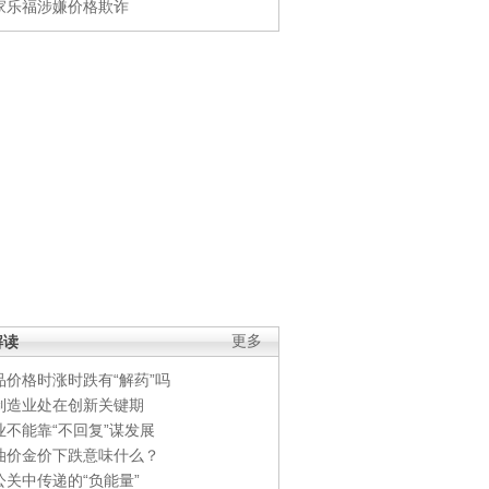
家乐福涉嫌价格欺诈
解读
更多
品价格时涨时跌有“解药”吗
制造业处在创新关键期
业不能靠“不回复”谋发展
油价金价下跌意味什么？
公关中传递的“负能量”