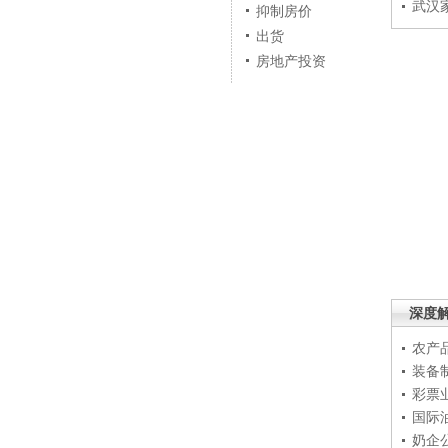
武汉
抑制房价
出货
房地产投资
深度
农产
装备
彩票
国际
奶企