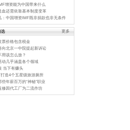
IMF增资能为中国带来什么
造血还需依靠基本制度变革
凡：中国增资IMF既非捐款也非无条件
精选
更多
发票价格包含税金
将向北京一中院提起新诉讼
不用该怎么放？
活动几乎涵盖各个领域
银 当下有赚头
0万打造4个五星级旅游厕所
那些年薪百万的“神秘”职业
返修因代工厂为二流作坊