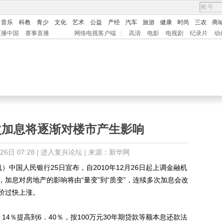
音乐
科教
青少
文化
艺术
公益
产经
汽车
旅游
健康
时尚
三农
商
直播中国
赛事直播
网络电视客户端
|
高清
电影
电视剧
纪录片
动
次加息将逐渐对楼市产生影响
日 07:28 |
进入复兴论坛
| 来源：新华网
中国人民银行25日宣布，自2010年12月26日起上调金融机
加息对房地产的影响将由“量变”到“质变”，连续多次加息会改
价过快上涨。
％提高到6．40％，按100万元30年期贷款等额本息还款法