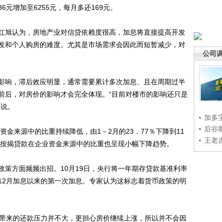
86元增加至6255元，每月多还169元。
旭认为，房地产业对信贷依赖度很高，加息将直接提高开发
发和个人购房的难度。尤其是市场需求会因此而短暂减少，对
公司
响，滞后效应明显，通常需要累计多次加息、且在周期过半
前后，对房价的影响才会完全体现。“目前对楼市的影响还只是
旭说。
加多
后谷
金来源中的比重持续降低，由1－2月的23．77％下降到11
王老
人按揭贷款在企业资金来源中的比重也呈现小幅下降趋势。
方面频频出招。10月19日，央行将一年期存贷款基准利率
7年12月加息以来的第一次加息。专家认为这标志着货币政策的明
带来的还款压力并不大，更担心房价继续上涨，所以并不会因