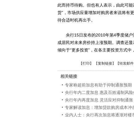
此而持币待购。但也有人表示，由此可能
货”，市场供应量增加对购房者来说将有
待合适时机再出手。
央行15日发布的2010年第4季度储
成居民对未来房价持上涨预期。调查还显
倾向于“更多投资”，在各主要投资方式中
【
打印
】 【
复制链接
】【
转发邮件
相关链接
专家称超前加息有助于抑制通胀预期
央行年内二度加息 惠及百姓遏制风险
央行年内再度加息 灵活应对抑制通胀
专家解读加息：增加贷款购房成本冲
业内人士：央行再次加息将逐渐对楼