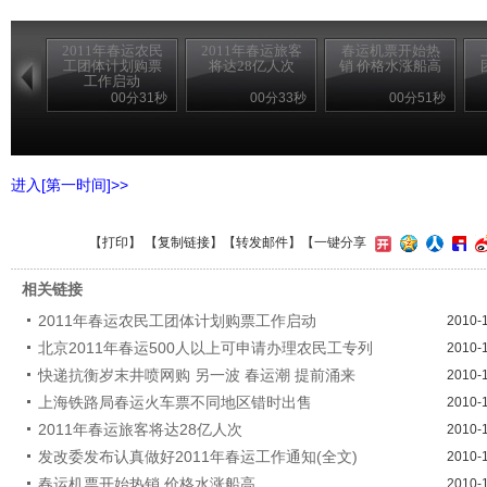
2011年春运农民
2011年春运旅客
春运机票开始热
工团体计划购票
将达28亿人次
销 价格水涨船高
工作启动
00分31秒
00分33秒
00分51秒
进入[第一时间]>>
【
打印
】 【
复制链接
】【
转发邮件
】
【一键分享
相关链接
2011年春运农民工团体计划购票工作启动
2010-
北京2011年春运500人以上可申请办理农民工专列
2010-
快递抗衡岁末井喷网购 另一波 春运潮 提前涌来
2010-
上海铁路局春运火车票不同地区错时出售
2010-
2011年春运旅客将达28亿人次
2010-
发改委发布认真做好2011年春运工作通知(全文)
2010-
春运机票开始热销 价格水涨船高
2010-