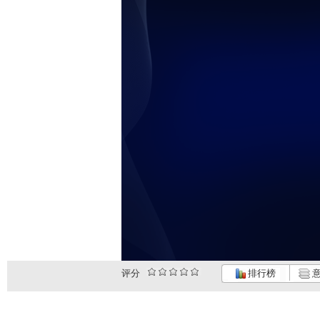
评分
排行榜
意