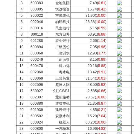
3
600383
金地集团
7.49(
0.81
)
4
600805
悦达投资
16.74(
8.42
)
5
300022
吉峰农机
31.90(
10.00
)
6
002046
轴研科技
28.38(
10.00
)
7
600016
民生银行
5.15(
0.59
)
8
300118
东方日升
63.91(
8.88
)
9
601288
农业银行
2.66(
1.14
)
10
600894
广钢股份
7.95(
9.96
)
11
600068
葛洲坝
12.93(
3.77
)
12
600249
两面针
8.15(
0.99
)
13
600478
科力远
20.16(
5.88
)
14
002060
粤水电
13.42(
9.91
)
15
600869
三普药业
31.54(
10.01
)
16
002506
超日太阳
48.50(
5.92
)
17
580027
长虹CWB1
2.585(
0.86
)
18
002307
北新路桥
20.57(
10.00
)
19
000880
潍柴重机
21.35(
8.87
)
20
601939
建设银行
4.85(
0.21
)
21
600502
安徽水利
15.20(
7.04
)
22
300024
机器人
68.20(
10.00
)
23
000800
一汽轿车
16.96(
4.82
)