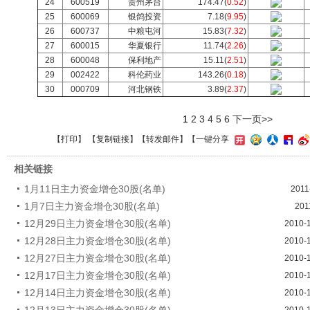
24
600519
贵州茅台
174.47(
0.52
)
25
600069
银鸽投资
7.18(
9.95
)
26
600737
中粮屯河
15.83(
7.32
)
27
600015
华夏银行
11.74(
2.26
)
28
600048
保利地产
15.11(
2.51
)
29
002422
科伦药业
143.26(
0.18
)
30
000709
河北钢铁
3.89(
2.37
)
1
2
3
4
5
6
下一页>>
【
打印
】 【
复制链接
】【
转发邮件
】
【一键分享
相关链接
1月11日主力资金增仓30股(名单)
2011
1月7日主力资金增仓30股(名单)
201
12月29日主力资金增仓30股(名单)
2010-
12月28日主力资金增仓30股(名单)
2010-
12月27日主力资金增仓30股(名单)
2010-
12月17日主力资金增仓30股(名单)
2010-
12月14日主力资金增仓30股(名单)
2010-