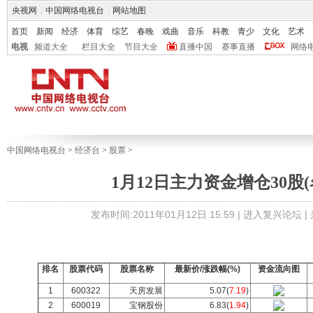
央视网
|
中国网络电视台
|
网站地图
首页
新闻
经济
体育
综艺
春晚
戏曲
音乐
科教
青少
文化
艺术
电视
频道大全
栏目大全
节目大全
直播中国
赛事直播
网络
中国网络电视台
>
经济台
>
股票
>
1月12日主力资金增仓30股(
发布时间:2011年01月12日 15:59 |
进入复兴论坛
|
排名
股票代码
股票名称
最新价/涨跌幅(%)
资金流向图
1
600322
天房发展
5.07(
7.19
)
2
600019
宝钢股份
6.83(
1.94
)