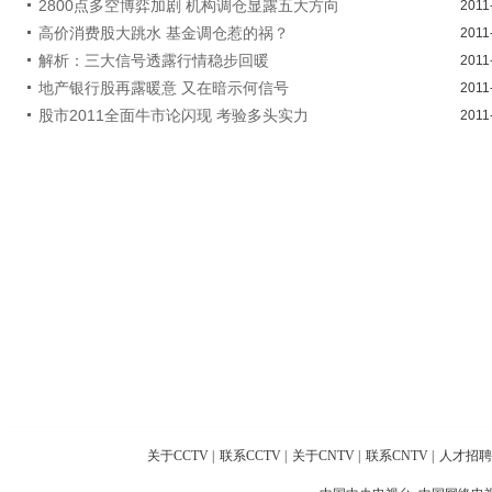
2800点多空博弈加剧 机构调仓显露五大方向
2011
高价消费股大跳水 基金调仓惹的祸？
2011
解析：三大信号透露行情稳步回暖
2011
地产银行股再露暖意 又在暗示何信号
2011
股市2011全面牛市论闪现 考验多头实力
2011
关于CCTV
|
联系CCTV
|
关于CNTV
|
联系CNTV
|
人才招聘