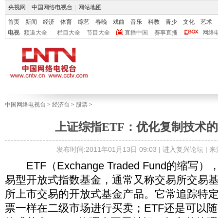
央视网
|
中国网络电视台
|
网站地图
首页
新闻
经济
体育
综艺
春晚
戏曲
音乐
科教
青少
文化
艺术
电视
频道大全
栏目大全
节目大全
直播中国
赛事直播
网络
中国网络电视台
>
经济台
>
股票
>
上证综指ETF：优化复制技术
发布时间:2011年01月13日 09:03 |
进入复兴论坛
| 
ETF（Exchange Traded Fund的缩
易型开放式指数基金，通常又称交易所交易
所上市交易的开放式基金产品。它常追踪特
票一样在二级市场进行买卖；ETF还是可以