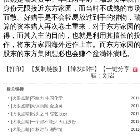
身份无限接近东方家园，而当时不成熟的市
而散。好猎手是不会轻易放过到手的猎物，
算的资本猎人再次卷土重来，对于东方家园
得，而其入主的目的，也就是利用其擅长的
作，将东方家园海外运作上市。而东方家园
股东的东方集团想必也会赚个盆满钵满吧。
【
打印
】 【
复制链接
】【
转发邮件
】
【一键分享
辑：刘岩
相关链接
[火眼点睛]不给力 中国化学
2011
[火眼点睛]风调雨顺 金通灵
2011
[火眼点睛]出头之日 综艺股份
2011
[火眼点睛]一个都不能少 天山股份
2011
[火眼点睛]金秋时节 湘鄂情
2011