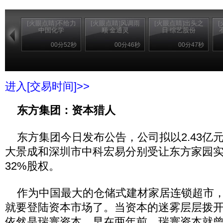
[火眼点睛]不给力
[火眼点睛]风调雨
[火眼点睛]出头之
中国化学
顺 金通灵
日 综艺股份
00分52秒
00分46秒
00分47秒
进入[交易时间]>>
东方集团：资本猎人
东方集团今日发布公告，公司拟以2.43亿元和
大景成和深圳市中科宏易分别受让东方家园实
32%股权。
作为中国最大的仓储式建材家居连锁超市，
就要登陆资本市场了。当资本的迷雾层层拨
依然是瑞寰资本。早在两年前，瑞寰资本就