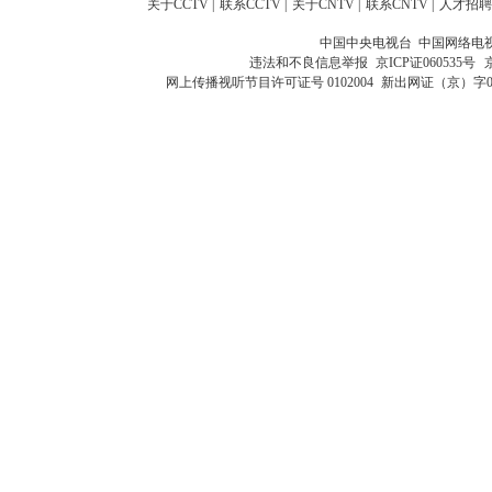
关于CCTV
|
联系CCTV
|
关于CNTV
|
联系CNTV
|
人才招聘
中国中央电视台 中国网络电
违法和不良信息举报
京ICP证060535号
网上传播视听节目许可证号 0102004
新出网证（京）字0