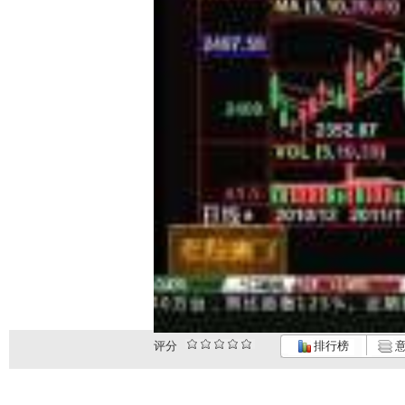
评分
排行榜
意