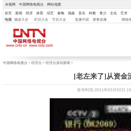
央视网
|
中国网络电视台
|
网站地图
首页
新闻
经济
体育
综艺
春晚
戏曲
音乐
科教
青少
文化
艺术
电视
频道大全
栏目大全
节目大全
直播中国
赛事直播
网络
中国网络电视台
>
经济台
>
经济台滚动新闻
>
[老左来了]从资金流向
发布时间:2011年03月02日 15: