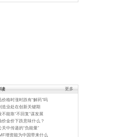
解读
更多
品价格时涨时跌有“解药”吗
制造业处在创新关键期
业不能靠“不回复”谋发展
油价金价下跌意味什么？
公关中传递的“负能量”
IMF增资能为中国带来什么