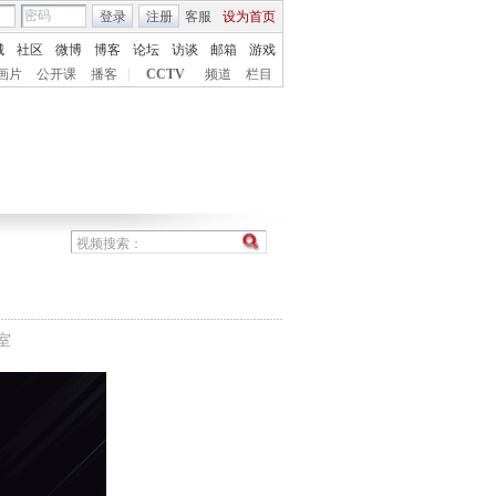
登录
注册
客服
设为首页
城
社区
微博
博客
论坛
访谈
邮箱
游戏
画片
公开课
播客
|
CCTV
频道
栏目
室