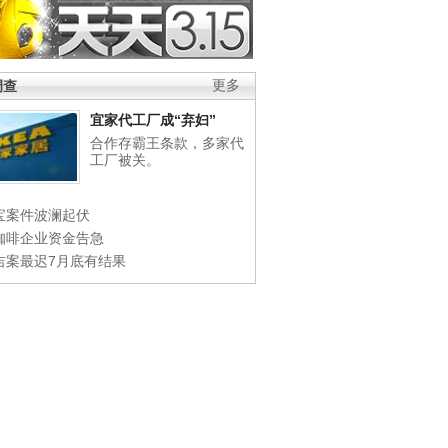
调查
更多
宜家代工厂成“弃妇”
合作存霸王条款，多家代
工厂被关。
宝案件波澜起伏
咖啡企业资金告急
吉案最迟7月底有结果