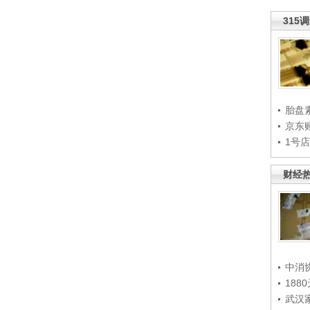
315
胎盘
京东
1号
财经
中消
188
武汉