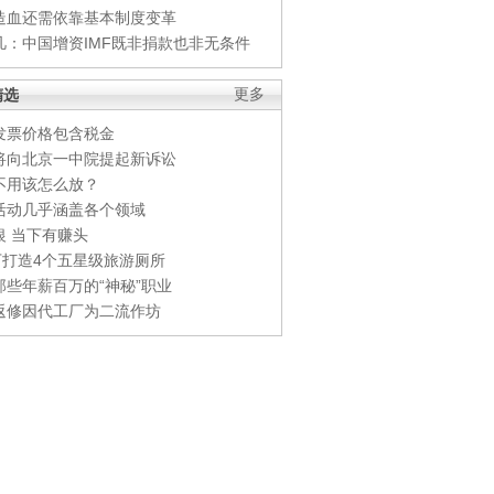
造血还需依靠基本制度变革
凡：中国增资IMF既非捐款也非无条件
精选
更多
发票价格包含税金
将向北京一中院提起新诉讼
不用该怎么放？
活动几乎涵盖各个领域
银 当下有赚头
0万打造4个五星级旅游厕所
那些年薪百万的“神秘”职业
返修因代工厂为二流作坊