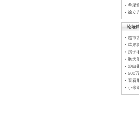
希腊
徐立
论坛
超市
苹果
房子
航天
炒白
50
看看
小米