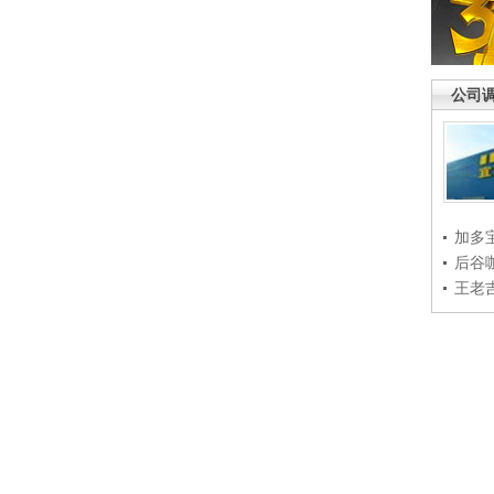
公司
加多
后谷
王老