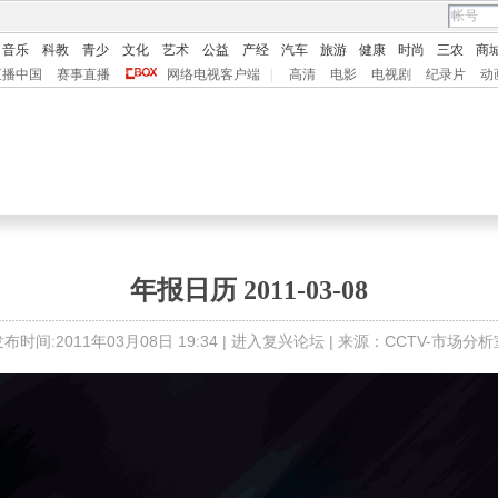
音乐
科教
青少
文化
艺术
公益
产经
汽车
旅游
健康
时尚
三农
商
直播中国
赛事直播
网络电视客户端
|
高清
电影
电视剧
纪录片
动
年报日历 2011-03-08
布时间:2011年03月08日 19:34 |
进入复兴论坛
| 来源：CCTV-市场分析