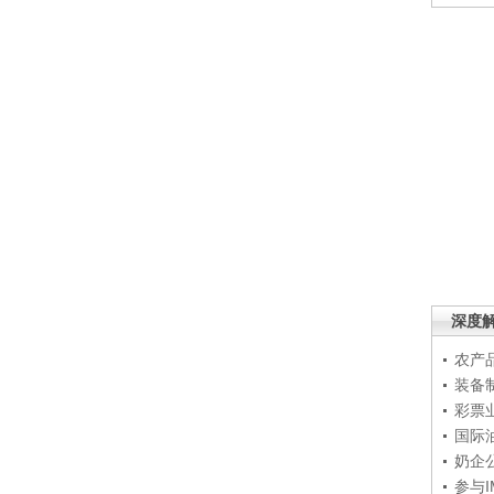
深度
农产
装备
彩票
国际
奶企
参与