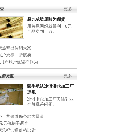
调查
更多
超九成玻尿酸为假货
用关系网织就暴利，8元
产品卖到上万。
素热牵出传销大案
账户余额一折贱卖
店用户账户被盗不作为
热点调查
更多
蒙牛承认冰淇淋代加工厂
违规
冰淇淋代加工厂天辅乳业
存脏乱差问题。
协：苹果维修条款太霸道
0元天价粽子调查
家乐福涉嫌价格欺诈