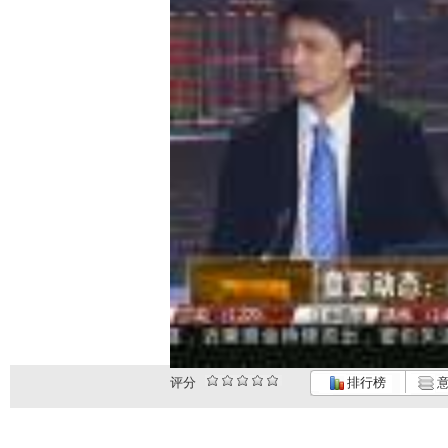
评分
排行榜
意