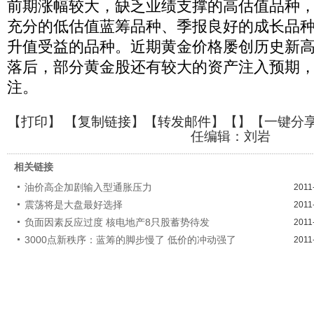
前期涨幅较大，缺乏业绩支撑的高估值品种
充分的低估值蓝筹品种、季报良好的成长品
升值受益的品种。近期黄金价格屡创历史新
落后，部分黄金股还有较大的资产注入预期
注。
【
打印
】 【
复制链接
】【
转发邮件
】【
】
【一键分
任编辑：刘岩
相关链接
油价高企加剧输入型通胀压力
2011
震荡将是大盘最好选择
2011
负面因素反应过度 核电地产8只股蓄势待发
2011
3000点新秩序：蓝筹的脚步慢了 低价的冲动强了
2011