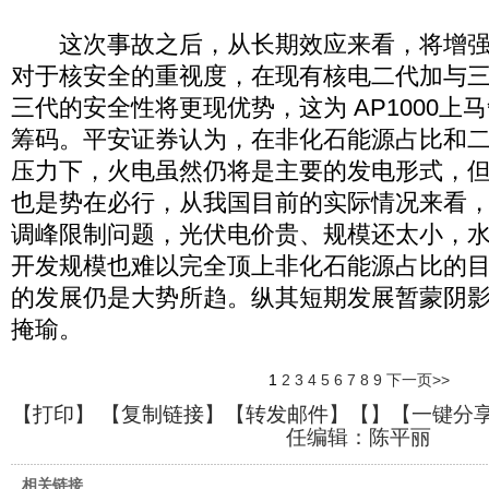
这次事故之后，从长期效应来看，将增强
对于核安全的重视度，在现有核电二代加与
三代的安全性将更现优势，这为 AP1000上
筹码。平安证券认为，在非化石能源占比和
压力下，火电虽然仍将是主要的发电形式，
也是势在必行，从我国目前的实际情况来看
调峰限制问题，光伏电价贵、规模还太小，
开发规模也难以完全顶上非化石能源占比的
的发展仍是大势所趋。纵其短期发展暂蒙阴
掩瑜。
1
2
3
4
5
6
7
8
9
下一页>>
【
打印
】 【
复制链接
】【
转发邮件
】【
】
【一键分
任编辑：陈平丽
相关链接