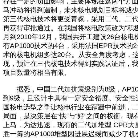
存在一定的负面影响，主要体现在这两个方
马冲动将得到遏制，未来核电规划目标将减
第三代核电技术将更受青睐，采用二代、二
再获得审批通过。在我国将核电政策改为“积极发
月到2010年12月，我国共开工建设26台核
有AP1000技术的4台，采用法国EPR技术
术的核电机组多达20台。从安全角度考虑，
现，预计在三代核电技术得到实践认证后，
项目数量将相当有限。
据悉，中国二代加抗震级别为8级，AP10
到9级，且设计中具有一定安全裕度。安全性
国核电选型之争让核电行业在蹒跚中前进，
局面，是决策层在“快”与“好”之间的权衡。
上马，为达迅速，现有的二代加堆型 CPR大
胜一筹的AP1000堆型因进展迟缓而减少了机