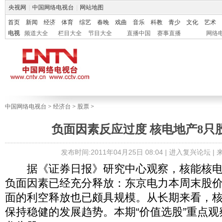
央视网
|
中国网络电视台
|
网站地图
首页
新闻
经济
体育
综艺
春晚
戏曲
音乐
科教
青少
文化
艺术
电视
频道大全
栏目大全
节目大全
直播中国
赛事直播
网络
中国网络电视台
>
经济台
>
股票
>
负面因素反应过度 核电地产8只
发布时间:2011年04月25日 08:04 |
进入复兴论坛
|
据《证券日报》研究中心观察，核能核电
负面因素已经充分释放：东京电力本周末股
面的利空释放也已颇具规模。从长期来看，
保持稳健的发展趋势。本期“价值选股”重点观