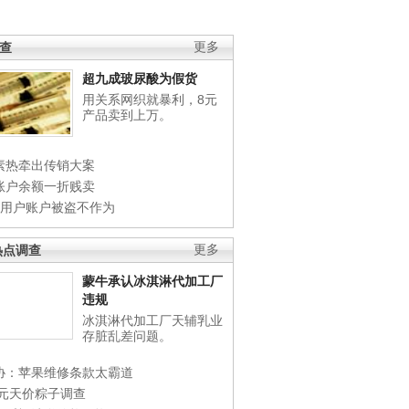
调查
更多
超九成玻尿酸为假货
用关系网织就暴利，8元
产品卖到上万。
素热牵出传销大案
账户余额一折贱卖
店用户账户被盗不作为
热点调查
更多
蒙牛承认冰淇淋代加工厂
违规
冰淇淋代加工厂天辅乳业
存脏乱差问题。
协：苹果维修条款太霸道
0元天价粽子调查