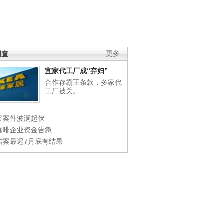
调查
更多
宜家代工厂成“弃妇”
合作存霸王条款，多家代
工厂被关。
宝案件波澜起伏
咖啡企业资金告急
吉案最迟7月底有结果