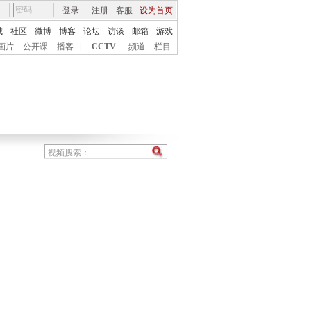
登录
注册
客服
设为首页
城
社区
微博
博客
论坛
访谈
邮箱
游戏
画片
公开课
播客
|
CCTV
频道
栏目