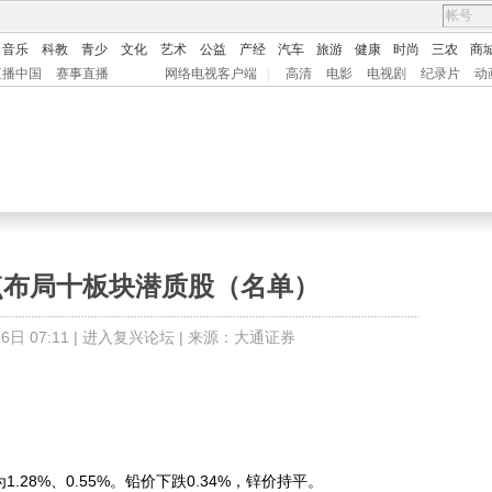
音乐
科教
青少
文化
艺术
公益
产经
汽车
旅游
健康
时尚
三农
商
直播中国
赛事直播
网络电视客户端
|
高清
电影
电视剧
纪录片
动
点布局十板块潜质股（名单）
日 07:11 |
进入复兴论坛
| 来源：大通证券
28%、0.55%。铅价下跌0.34%，锌价持平。