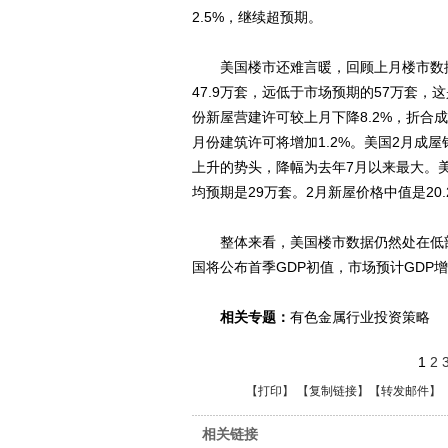
2.5%，继续超预期。
美国楼市还难言暖，回顾上月楼市数据，
47.9万套，远低于市场预期的57万套，
份新屋营建许可较上月下降8.2%，折合
月份建筑许可将增加1.2%。美国2月成屋
上升的势头，降幅为去年7月以来最大。美
均预期是29万套。2月新屋价格中值是20
整体来看，美国楼市数据仍然处在低部，
国将公布首季GDP初值，市场预计GDP增
相关专题：
有色金属行业投资策略
1
2
【
打印
】 【
复制链接
】【
转发邮件
】
相关链接