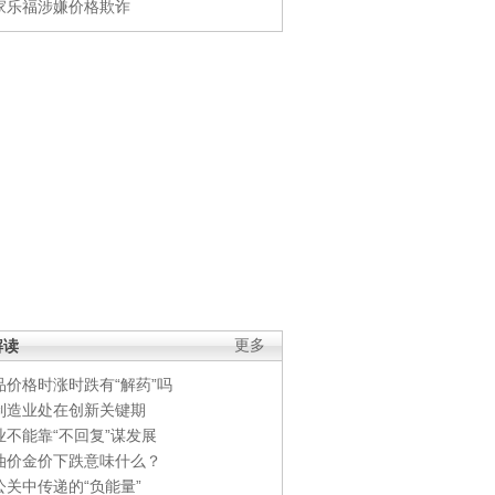
家乐福涉嫌价格欺诈
解读
更多
品价格时涨时跌有“解药”吗
制造业处在创新关键期
业不能靠“不回复”谋发展
油价金价下跌意味什么？
公关中传递的“负能量”