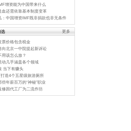
IMF增资能为中国带来什么
造血还需依靠基本制度变革
凡：中国增资IMF既非捐款也非无条件
精选
更多
发票价格包含税金
将向北京一中院提起新诉讼
不用该怎么放？
活动几乎涵盖各个领域
银 当下有赚头
0万打造4个五星级旅游厕所
那些年薪百万的“神秘”职业
返修因代工厂为二流作坊