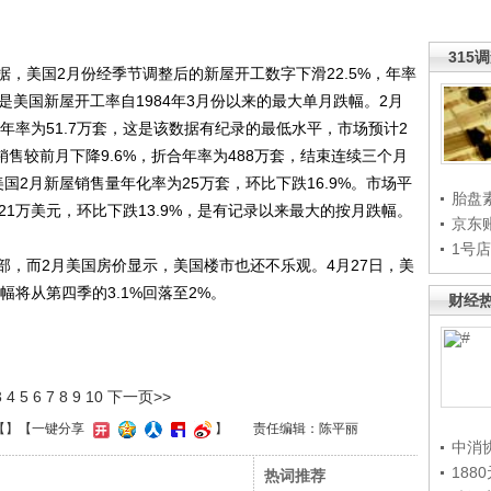
315
美国2月份经季节调整后的新屋开工数字下滑22.5%，年率
这是美国新屋开工率自1984年3月份以来的最大单月跌幅。2月
成年率为51.7万套，这是该数据有纪录的最低水平，市场预计2
销售较前月下降9.6%，折合年率为488万套，结束连续三个月
国2月新屋销售量年化率为25万套，环比下跌16.9%。市场平
胎盘
.21万美元，环比下跌13.9%，是有记录以来最大的按月跌幅。
京东
1号
而2月美国房价显示，美国楼市也还不乐观。4月27日，美
幅将从第四季的3.1%回落至2%。
财经
3
4
5
6
7
8
9
10
下一页>>
【
】
【一键分享
】
责任编辑：陈平丽
中消
188
热词推荐