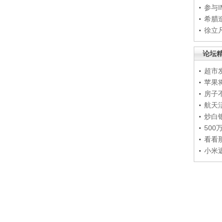
参与
希腊
徐立
论坛
超市
苹果
房子
航天
炒白
50
看看
小米