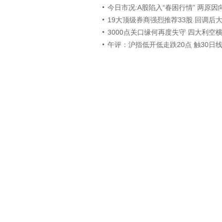
今日市况:A股陷入“春困行情” 两原因
19大顶级券商强烈推荐33股 回调后
3000点关口缘何再度失守 四大利空
午评：沪指低开低走跌20点 触30日