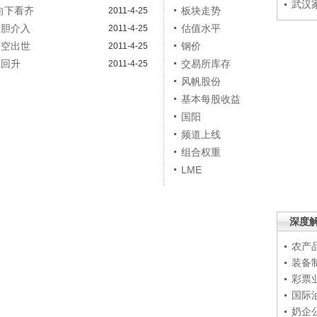
武汉
向下看齐
板块走势
2011-4-25
大胆介入
估值水平
2011-4-25
横空出世
钢价
2011-4-25
线回升
交易所库存
2011-4-25
风帆股份
基本每股收益
国阳
频道上线
组合权重
LME
深度
农产
装备
彩票
国际
奶企