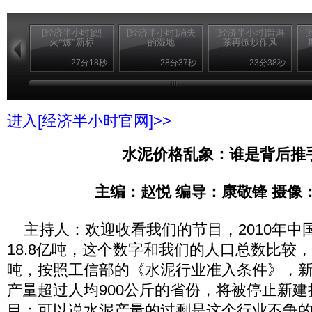
[经济半小时]烈
[经济半小时]消失
[经济半小时]普洱
火“炼”新标
的湿地
茶再掀炒作风
27分18秒
28分37秒
23分38秒
进入[经济半小时官网]>>
水泥价格乱象：谁是背后推
主编：赵悦 编导：康敬锋 摄像
主持人：欢迎收看我们的节目，2010年中
18.8亿吨，这个数字和我们的人口总数比较
吨，按照工信部的《水泥行业准入条件》，
产量超过人均900公斤的省份，将被停止新
目；可以说水泥产量的过剩是这个行业不争的