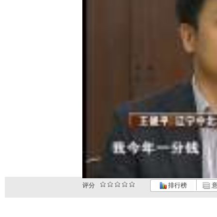
评分
排行榜
意