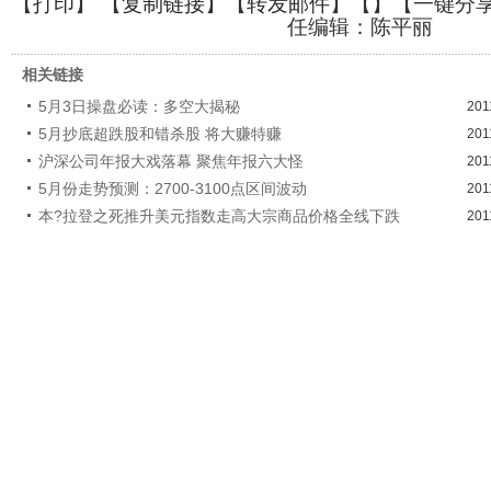
【
打印
】 【
复制链接
】【
转发邮件
】【
】
【一键分
任编辑：陈平丽
相关链接
5月3日操盘必读：多空大揭秘
201
5月抄底超跌股和错杀股 将大赚特赚
201
沪深公司年报大戏落幕 聚焦年报六大怪
201
5月份走势预测：2700-3100点区间波动
201
本?拉登之死推升美元指数走高大宗商品价格全线下跌
201