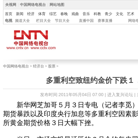
央视网
|
中国网络电视台
|
网站地图
首页
新闻
经济
体育
综艺
春晚
戏曲
音乐
科教
青少
文化
艺术
电视
频道大全
栏目大全
节目大全
直播中国
赛事直播
网络
中国网络电视台
>
经济台
>
股票
>
多重利空致纽约金价下跌１
发布时间:2011年05月04日 07:00 |
进入复兴论坛
|
新华网芝加哥５月３日专电（记者李觅）
期货暴跌以及印度央行加息等多重利空因素
所黄金期货价格３日大幅下挫。