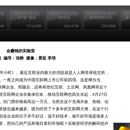
开发
[经济半小时]烈
[经济半小时]消失
[经济半小时]普洱
[
火“炼”新标
的湿地
茶再掀炒作风
斯
8秒
27分18秒
28分37秒
23分38秒
会赚钱的实验室
 编导：张静 摄像：景延 李培
半小时》。最近互联业内最大的消息就是人人网登录纽交所，
亿美元，一夜之间成为中国互联网上市公司前四强。这是继当当、
互联网企业。而随后，还将有世纪互联、土豆网、凤凰网等近十
统互联网企业在集体狂欢，移动互联网也风生水起，4月27日
，光门票价格就高达一万元，当然在这个充满兴奋、热钱、估
质疑也越来越多。因为经历了十多年的互联网大潮，在这个行
创业企业的日子并不好过，选不好技术，做不好市场是很多人
室，把自己的产品和项目拿到市场呢？实验室经济的解码也许