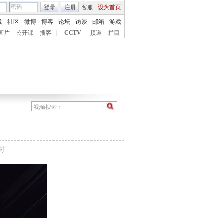
登录
注册
客服
设为首页
城
社区
微博
博客
论坛
访谈
邮箱
游戏
画片
公开课
播客
|
CCTV
频道
栏目
时