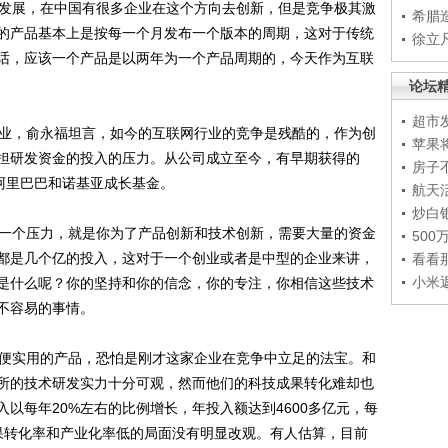
发展，在中国有很多企业在这个方向去创新，但是竞争极其激
希腊
的产品基本上是按每一个月发布一个版本的周期，这对于传统
徐立
话，应该一个产品是以两年为一个产品周期的，今天作为互联
论坛
超市
业，俞永福坦言，如今的互联网行业的竞争是残酷的，作为创
苹果
担研发资金的投入的压力。从公司成立至今，有早期获得的
房子
阿里巴巴和诺基亚成长基金。
航天
炒白
一个压力，就是你为了产品创新和技术创新，需要大量的资金
50
都是几个亿的投入，这对于一个创业或者是中型的企业来讲，
看看
小米
是什么呢？你的坚持和你的信念，你的专注，你相信这些技术
不容易的事情。
便实用的产品，恐怕是刚才这家企业在竞争中立足的法宝。和
所的技术研发实力十分可观，然而他们的科技成果转化难却也
以每年20%左右的比例增长，年投入额达到4600多亿元，每
果转化率和产业化率低的局面没有明显改观。有人估算，目前