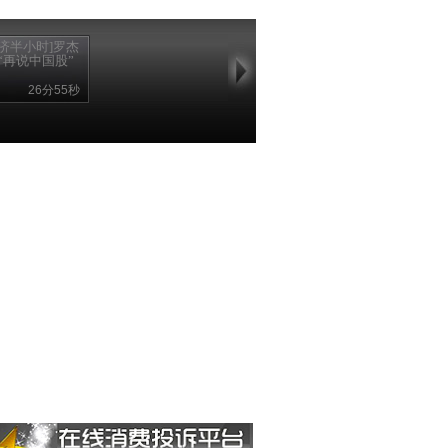
经济半小时]罗杰
“再说中国股”
26分55秒