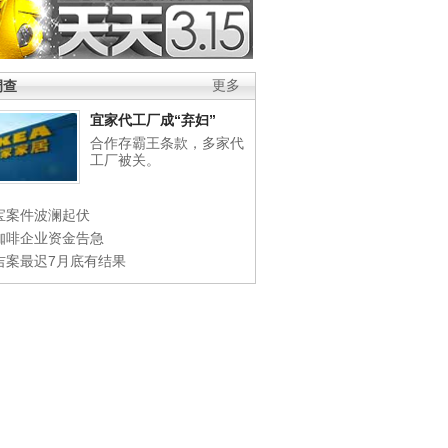
调查
更多
宜家代工厂成“弃妇”
合作存霸王条款，多家代
工厂被关。
宝案件波澜起伏
咖啡企业资金告急
吉案最迟7月底有结果