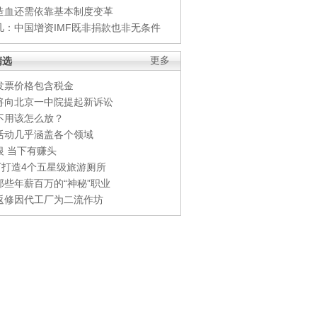
造血还需依靠基本制度变革
凡：中国增资IMF既非捐款也非无条件
精选
更多
发票价格包含税金
将向北京一中院提起新诉讼
不用该怎么放？
活动几乎涵盖各个领域
银 当下有赚头
0万打造4个五星级旅游厕所
那些年薪百万的“神秘”职业
返修因代工厂为二流作坊