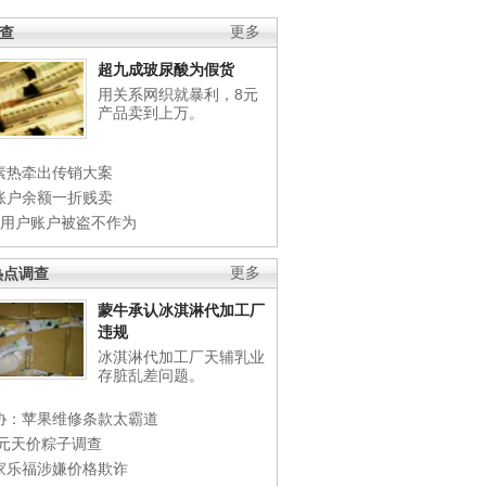
调查
更多
超九成玻尿酸为假货
用关系网织就暴利，8元
产品卖到上万。
素热牵出传销大案
账户余额一折贱卖
店用户账户被盗不作为
热点调查
更多
蒙牛承认冰淇淋代加工厂
违规
冰淇淋代加工厂天辅乳业
存脏乱差问题。
协：苹果维修条款太霸道
0元天价粽子调查
家乐福涉嫌价格欺诈