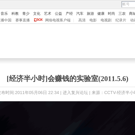
音乐
科教
青少
文化
艺术
公益
产经
汽车
旅游
健康
时尚
三农
商
直播中国
赛事直播
网络电视客户端
|
高清
电影
电视剧
纪录片
动
[经济半小时]会赚钱的实验室(2011.5.6)
布时间:2011年05月06日 22:34 |
进入复兴论坛
| 来源：CCTV-经济半小