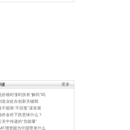
解读
更多
品价格时涨时跌有“解药”吗
制造业处在创新关键期
业不能靠“不回复”谋发展
油价金价下跌意味什么？
公关中传递的“负能量”
IMF增资能为中国带来什么