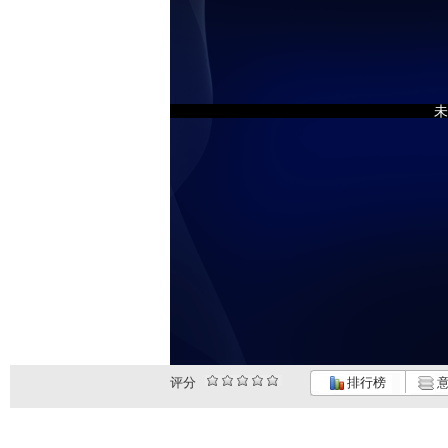
未
评分
排行榜
意