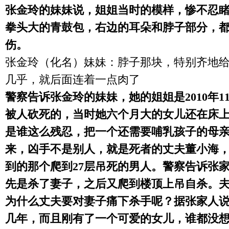
张金玲的妹妹说，姐姐当时的模样，惨不忍
拳头大的青鼓包，右边的耳朵和脖子部分，
伤。
张金玲（化名）妹妹：脖子那块，特别齐地
几乎，就后面连着一点肉了
警察告诉张金玲的妹妹，她的姐姐是
2010
年
1
被人砍死的，当时她六个月大的女儿还在床
是谁这么残忍，把一个还需要哺乳孩子的母
来，凶手不是别人，就是死者的丈夫董小海
到的那个爬到
27
层吊死的男人。警察告诉张
先是杀了妻子，之后又爬到楼顶上吊自杀。
为什么丈夫要对妻子痛下杀手呢？据张家人
几年，而且刚有了一个可爱的女儿，谁都没