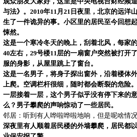
观众朋友大家好，这里是中央电视台财经频
与法》。
2010
年
11
月
21
日
夜里，北京的远洋
生了一件诡异的事。小区里的居民至今回想
悚然。
这是一个寒冷冬天的晚上，刮着北风，每家
40
左右，
29
号楼
11
层的一扇窗户突然被打开
服的身影，从屋里跳上了窗台。
这是一名男子，将身子探出窗外，沿着楼体
上爬。空调栏杆很细，随时都会断裂的危险
一层接着一层，这个男子似乎没有停下来的
么？男子攀爬的声响惊动了一些居民。
邻居：听到有人哗啦哗啦地响，但是呢啥情
深夜里有人顺着居民楼的外墙攀爬，居民都
业保安报了警。