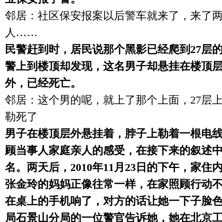
邻居：社区保安报案以后警车就来了，来了
人……
民警赶到时，居民说那个黑影已经爬到
27
层
警上到楼顶却发现，这名男子却悬挂在楼顶
外，已经死亡。
邻居：这个男的呢，就上了那个上面，
27
层
勒死了
男子在楼顶层外悬挂着，脖子上勒着一根电
顾当事人家庭亲人的感受，在接下来的叙述
名。两天后，
2010
年
11
月
23
日
的下午，家住
张金玲的妈妈正像往常一样，在家照顾行动
在桌上的手机响了，对方的话让她一下子脸
局石景山分局的一位警官告诉她，她在北京