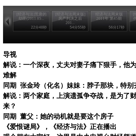
[经济与法]荒唐的
[经济与法周末版]
经济与法周末版
劫匪(2011.05...
房产判决之后
2011年 第45期
201...
22分48秒
54分55秒
56分17秒
导视
解说：一个深夜，丈夫对妻子痛下狠手，他
难解
同期
张金玲（化名）妹妹：脖子那块，特别
解说：两个家庭，上演遗孤争夺战，是为了
来？
同期
董父：她的动机就是要这个房子
《爱恨谜局》，《经济与法》正在播出