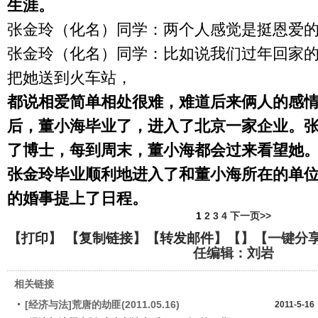
生涯。
张金玲（化名）同学：两个人感觉是挺恩爱
张金玲（化名）同学：比如说我们过年回家
把她送到火车站，
都说相爱简单相处很难，难道后来俩人的感
后，董小海毕业了，进入了北京一家企业。
了博士，每到周末，董小海都会过来看望她
张金玲毕业顺利地进入了和董小海所在的单
的婚事提上了日程。
1
2
3
4
下一页>>
【
打印
】 【
复制链接
】【
转发邮件
】【
】
【一键分
任编辑：刘岩
相关链接
[经济与法]荒唐的劫匪(2011.05.16)
2011-5-16