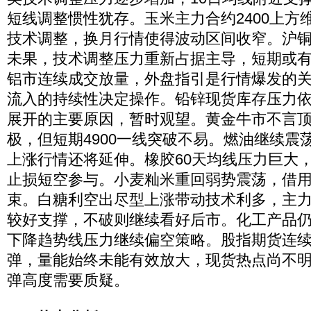
短线调整惯性犹存。玉米主力合约2400上方
技术调整，换月行情使得波动区间收窄。沪
未果，技术调整压力重新占据主导，短期或
铝市连续成交放量，外盘指引是行情爆发的
流入的持续性决定操作。铅锌现货库存压力
展开的主要原因，暂时观望。黄金牛市不言
极，但短期4900一线突破不易。燃油继续震
上涨行情还将延伸。橡胶60天均线压力巨大
止损短空参与。小麦籼米重回弱势震荡，借
束。白糖利空出尽型上涨带动技术利多，主力合
较好支撑，不破则继续看好后市。化工产品
下降趋势线压力继续偏空策略。股指期货连
弹，量能始终未能有效放大，现货热点尚不
弹高度需要质疑。