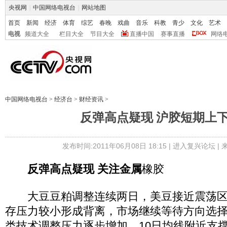
央视网
|
中国网络电视台
|
网站地图
首页
新闻
经济
体育
综艺
春晚
戏曲
音乐
科教
青少
文化
艺术
电视
频道大全
栏目大全
节目大全
直播中国
赛事直播
网络
中国网络电视台
>
经济台
>
财经资讯
>
反弹高点疑现 沪胶短期上
发布时间:2011年06月08日 18:15 |
进入复兴论坛
|
反弹高点疑现 关注金属
橡胶
大豆豆粕调整连续两日，美豆接近震荡区
存压力较小形成背离，市场继续等待方向选
类技术调整压力逐步增加，10日均线附近支