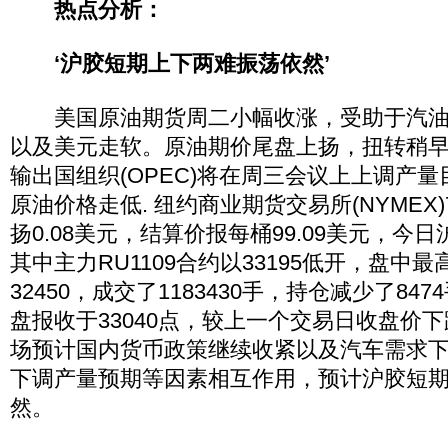
热点分析：
‘沪胶短期上下两难振荡依然’
美国原油期货周二小幅收涨，受助于汽油
以及美元走软。原油期价尾盘上扬，扭转稍
输出国组织(OPEC)将在周三会议上上调产
原油价格走低. 纽约商业期货交易所(NYMEX)
扬0.08美元，结算价报每桶99.09美元，今
其中主力RU1109合约以33195低开，盘中最
32450，成交了1183430手，持仓减少了8474
盘报收于33040点，较上一个交易日收盘价下
场预计国内货币政策继续收紧以及汽车需求
下调产量预期等因素相互作用，预计沪胶短
然。