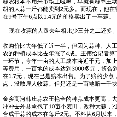
蒜农根本不用来市场上吆喝，早就有蒜商主
胡的大蒜一斤都能卖到2元多。而现在，他在
在9号下午6点以1.4元的价格卖出了一车蒜。
现在收蒜的人跟去年相比少三分之二还多
收购价比去年低了近一半，但因为蒜种、人
农的种植成本比去年涨了4成。王伟给记者算
一环节，今年一亩的人工成本将近千元，加
等费用，一亩地的成本达到3000多元，折合
在1.7元，现在已是赔本出售。为了赔的少点
点，没敢雇人收蒜。但是还是一亩地赔一千
金乡高河韩庄蒜农王艳全的种蒜成本更高，
冲冲去外县承包了10亩小麦田，改种大蒜，
合成干蒜的成本在每斤2元。不料从6月以来