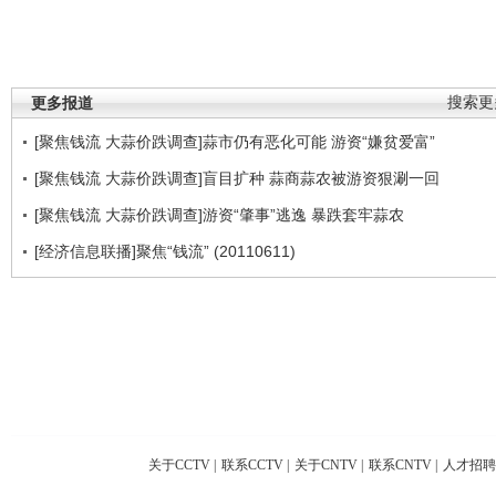
更多报道
搜索
[聚焦钱流 大蒜价跌调查]蒜市仍有恶化可能 游资“嫌贫爱富”
[聚焦钱流 大蒜价跌调查]盲目扩种 蒜商蒜农被游资狠涮一回
[聚焦钱流 大蒜价跌调查]游资“肇事”逃逸 暴跌套牢蒜农
[经济信息联播]聚焦“钱流” (20110611)
关于CCTV
|
联系CCTV
|
关于CNTV
|
联系CNTV
|
人才招聘