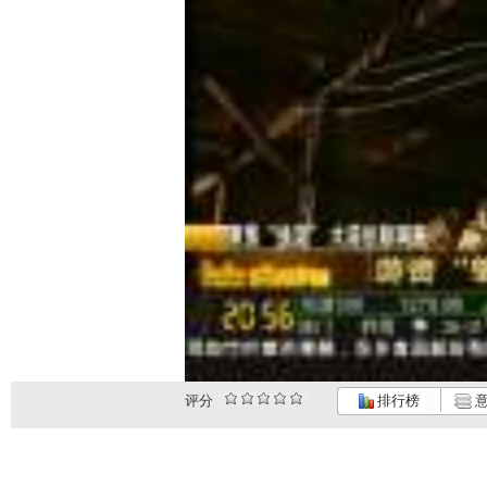
评分
排行榜
意