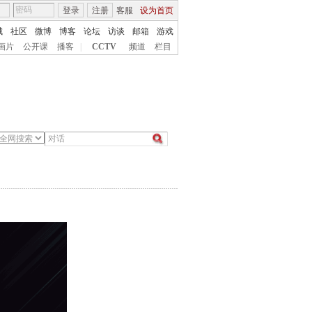
登录
注册
客服
设为首页
城
社区
微博
博客
论坛
访谈
邮箱
游戏
画片
公开课
播客
|
CCTV
频道
栏目