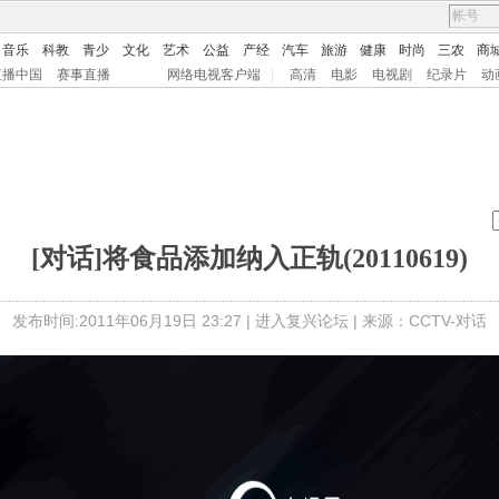
音乐
科教
青少
文化
艺术
公益
产经
汽车
旅游
健康
时尚
三农
商
直播中国
赛事直播
网络电视客户端
|
高清
电影
电视剧
纪录片
动
[对话]将食品添加纳入正轨(20110619)
发布时间:2011年06月19日 23:27 |
进入复兴论坛
| 来源：CCTV-对话