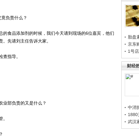
竟负责什么？
的食品添加剂的时候，我们今天请到现场的6位嘉宾，他们
胎盘
责。先请刘主任告诉大家。
京东
1号
检查指导。
财经
业部负责的又是什么？
中消
188
管。
武汉
？