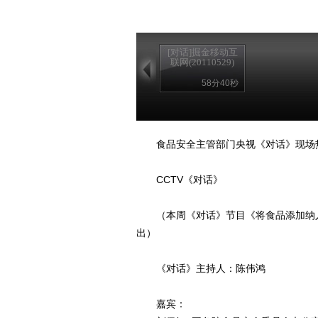
[对话]掘金移动互
联网(20110529)
58分40秒
食品安全主管部门央视《对话》现场热
CCTV《对话》
（本周《对话》节目《将食品添加纳入正轨》
出）
《对话》主持人：陈伟鸿
嘉宾：