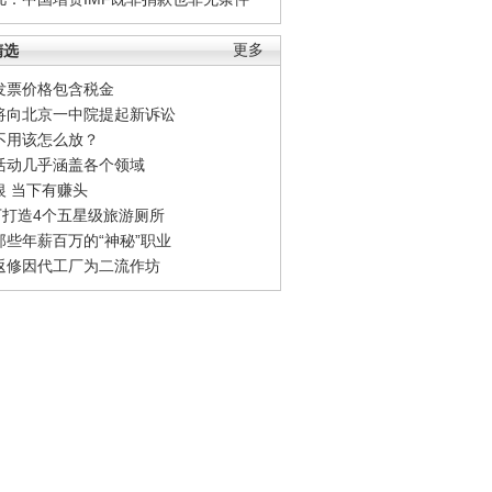
精选
更多
发票价格包含税金
将向北京一中院提起新诉讼
不用该怎么放？
活动几乎涵盖各个领域
银 当下有赚头
0万打造4个五星级旅游厕所
那些年薪百万的“神秘”职业
返修因代工厂为二流作坊