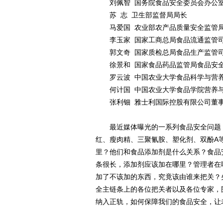
刘佩智 国务院食品安全委员会办公
苏 志 卫生部监督局局长
马爱国 农业部农产品质量安全监管
李玉家 国家工商总局食品流通监管
郭文奇 国家质检总局食品生产监管
徐景和 国家食品药品监管局食品安全
罗云波 中国农业大学食品科学与营养
何计国 中国农业大学食品学院营养与
张利钿 雅士利国际控股有限公司董
最近媒体曝光的一系列食品安全问题，
红、瘦肉精、三聚氰胺、塑化剂、双酚A
里？他们和食品添加剂是什么关系？食品
条很长，添加剂应该加在哪里？管理者在
加了不该加的东西，究竟该由谁来把关？
全主链条上的各位把关者以及各位专家，
纳入正轨，如何保障我们的食品安全，让