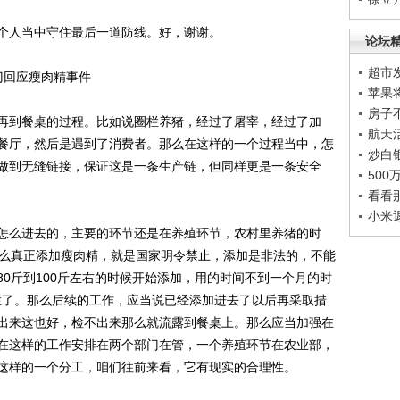
人当中守住最后一道防线。好，谢谢。
论坛
超市
回应瘦肉精事件
苹果
房子
到餐桌的过程。比如说圈栏养猪，经过了屠宰，经过了加
航天
餐厅，然后是遇到了消费者。那么在这样的一个过程当中，怎
炒白
做到无缝链接，保证这是一条生产链，但同样更是一条安全
50
看看
小米
么进去的，主要的环节还是在养殖环节，农村里养猪的时
那么真正添加瘦肉精，就是国家明令禁止，添加是非法的，不能
0斤到100斤左右的时候开始添加，用的时间不到一个月的时
出栏了。那么后续的工作，应当说已经添加进去了以后再采取措
出来这也好，检不出来那么就流露到餐桌上。那么应当加强在
在这样的工作安排在两个部门在管，一个养殖环节在农业部，
这样的一个分工，咱们往前来看，它有现实的合理性。