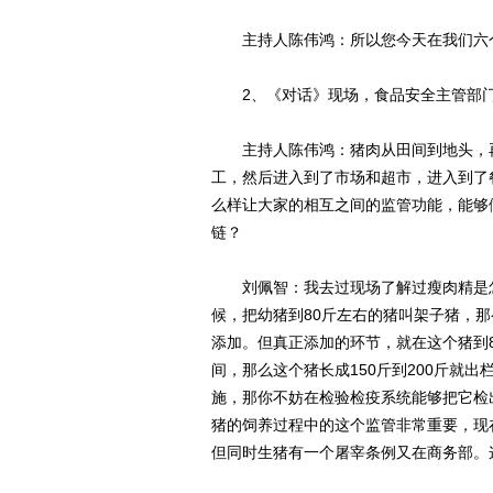
主持人陈伟鸿：所以您今天在我们六个
2、《对话》现场，食品安全主管部门
主持人陈伟鸿：猪肉从田间到地头，再
工，然后进入到了市场和超市，进入到了
么样让大家的相互之间的监管功能，能够
链？
刘佩智：我去过现场了解过瘦肉精是怎
候，把幼猪到80斤左右的猪叫架子猪，
添加。但真正添加的环节，就在这个猪到8
间，那么这个猪长成150斤到200斤就
施，那你不妨在检验检疫系统能够把它检
猪的饲养过程中的这个监管非常重要，现
但同时生猪有一个屠宰条例又在商务部。