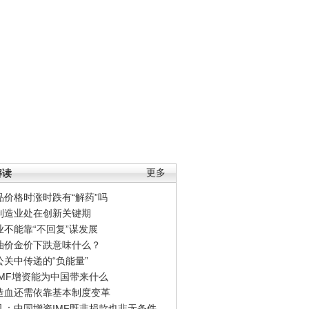
解读
更多
品价格时涨时跌有“解药”吗
制造业处在创新关键期
业不能靠“不回复”谋发展
油价金价下跌意味什么？
公关中传递的“负能量”
IMF增资能为中国带来什么
造血还需依靠基本制度变革
凡：中国增资IMF既非捐款也非无条件