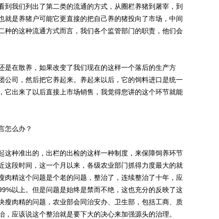
到我们列出了第二类的流通的方式，从圈栏养猪到屠宰，到
也就是养猪户可能它更直接的把自己养的猪投向了市场，中间
二种的这种流通方式而言，我们各个监管部门的职责，他们会
是在散养，如果改变了我们现在的这样一个落后的生产方
团公司，然后把它养起来。养起来以后，它的饲料进口是统一
，它出来了以后直接上市场销售，我觉得您讲的这个环节就能
言怎么办？
这种准出的，出栏的出检的这样一种制度，来保障饲养环节
近这段时间，这一个月以来，各级农业部门抓得力度最大的就
瘦肉精这个问题是个老的问题，整治了，连续整治了十年，应
99%以上。但是问题是始终是禁而不绝，这也充分的反映了这
决瘦肉精的问题，农业部会同治安办、卫生部，包括工商、质
治，应该说这个整治就是要下大的决心来加强源头的治理。