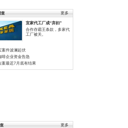
调查
更多
宜家代工厂成“弃妇”
合作存霸王条款，多家代
工厂被关。
宝案件波澜起伏
咖啡企业资金告急
吉案最迟7月底有结果
调查
更多