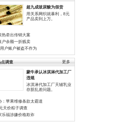
超九成玻尿酸为假货
用关系网织就暴利，8元
产品卖到上万。
素热牵出传销大案
账户余额一折贱卖
店用户账户被盗不作为
热点调查
更多
蒙牛承认冰淇淋代加工厂
违规
冰淇淋代加工厂天辅乳业
存脏乱差问题。
协：苹果维修条款太霸道
0元天价粽子调查
家乐福涉嫌价格欺诈