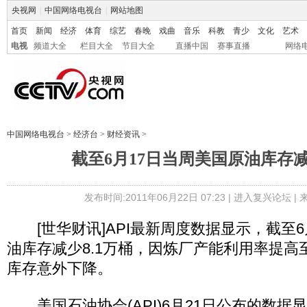
央视网
|
中国网络电视台
|
网站地图
首页
新闻
经济
体育
综艺
春晚
戏曲
音乐
科教
青少
文化
艺术
电视
频道大全
栏目大全
节目大全
直播中国
赛事直播
网络
中国网络电视台
>
经济台
>
财经资讯
>
截至6月17日当周美国原油库存减
发布时间:2011年06月22日 07:23 |
进入复兴论坛
|
[世华财讯]API最新周度数据显示，截至6
油库存减少8.1万桶，因炼厂产能利用率提高至
库存意外下降。
美国石油协会(API)6月21日公布的数据显