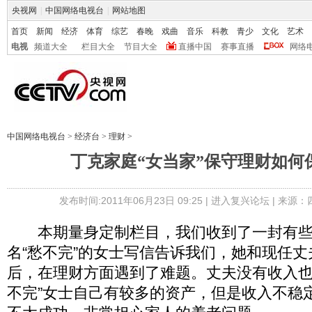
央视网
|
中国网络电视台
|
网站地图
首页
新闻
经济
体育
综艺
春晚
戏曲
音乐
科教
青少
文化
艺术
电视
频道大全
栏目大全
节目大全
直播中国
赛事直播
网络
中国网络电视台
>
经济台
>
理财
>
丁克家庭“女当家”保守理财如何
发布时间:2011年06月23日 09:25 |
进入复兴论坛
| 来源
本期量身定制栏目，我们收到了一封有些
名“愁不完”的女士写信告诉我们，她和现任
后，在理财方面遇到了难题。丈夫没有收入也
不完”女士自己有较多的资产，但是收入不稳