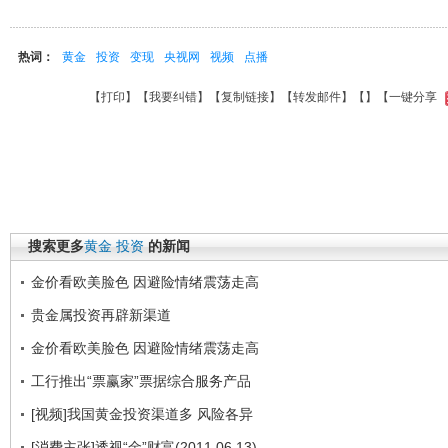
热词：
黄金
投资
变现
央视网
视频
点播
【
打印
】【
我要纠错
】【
复制链接
】【
转发邮件
】【
】
【一键分享
搜索更多
黄金
投资
的新闻
金价看欧美脸色 因避险情绪震荡走高
贵金属投资再辟新渠道
金价看欧美脸色 因避险情绪震荡走高
工行推出“票赢家”票据综合服务产品
[视频]我国黄金投资渠道多 风险各异
[消费主张]透视“金”财富(2011.06.13)