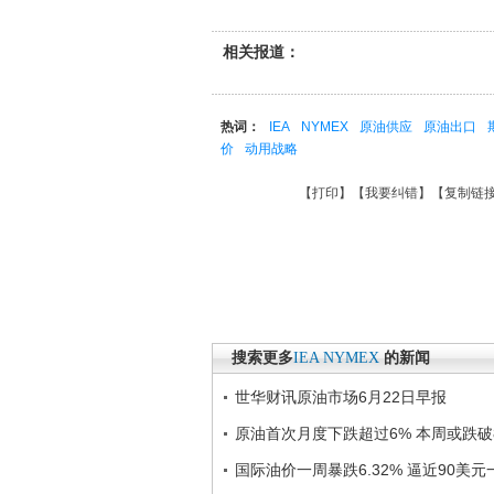
相关报道：
热词：
IEA
NYMEX
原油供应
原油出口
价
动用战略
【
打印
】【
我要纠错
】【
复制链
搜索更多
IEA
NYMEX
的新闻
世华财讯原油市场6月22日早报
原油首次月度下跌超过6% 本周或跌破
国际油价一周暴跌6.32% 逼近90美元