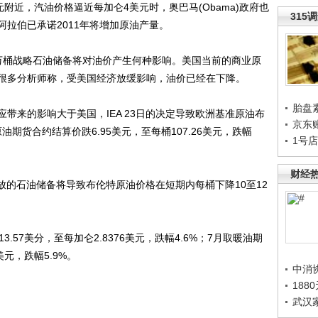
附近，汽油价格逼近每加仑4美元时，奥巴马(Obama)政府也
315
拉伯已承诺2011年将增加原油产量。
万桶战略石油储备将对油价产生何种影响。美国当前的商业原
很多分析师称，受美国经济放缓影响，油价已经在下降。
胎盘
来的影响大于美国，IEA 23日的决定导致欧洲基准原油布
京东
油期货合约结算价跌6.95美元，至每桶107.26美元，跌幅
1号
财经
将释放的石油储备将导致布伦特原油价格在短期内每桶下降10至12
.57美分，至每加仑2.8376美元，跌幅4.6%；7月取暖油期
美元，跌幅5.9%。
中消
188
武汉