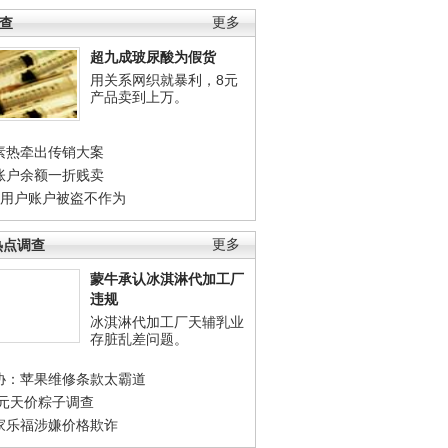
调查
更多
超九成玻尿酸为假货
用关系网织就暴利，8元
产品卖到上万。
素热牵出传销大案
账户余额一折贱卖
店用户账户被盗不作为
热点调查
更多
蒙牛承认冰淇淋代加工厂
违规
冰淇淋代加工厂天辅乳业
存脏乱差问题。
协：苹果维修条款太霸道
0元天价粽子调查
家乐福涉嫌价格欺诈