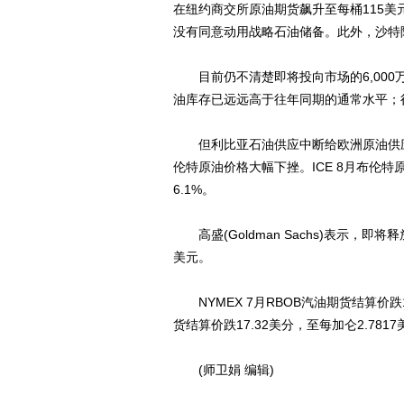
在纽约商交所原油期货飙升至每桶115美元
没有同意动用战略石油储备。此外，沙特阿
目前仍不清楚即将投向市场的6,000
油库存已远远高于往年同期的通常水平；
但利比亚石油供应中断给欧洲原油供应带
伦特原油价格大幅下挫。ICE 8月布伦特原
6.1%。
高盛(Goldman Sachs)表示，即
美元。
NYMEX 7月RBOB汽油期货结算价跌13
货结算价跌17.32美分，至每加仑2.7817
(师卫娟 编辑)