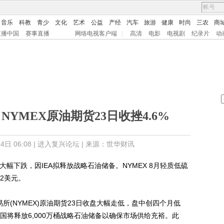
音乐
科教
青少
文化
艺术
公益
产经
汽车
旅游
健康
时尚
三农
商
直播中国
赛事直播
网络电视客户端
|
高清
电影
电视剧
纪录片
动
NYMEX原油期货23日收挫4.6%
日 06:08 |
进入复兴论坛
| 来源：世华财讯
大幅下跌，因IEA拟释放战略石油储备。NYMEX 8月轻质低硫
02美元。
(NYMEX)原油期货23日收盘大幅走低，盘中创四个月低
员国将释放6,000万桶战略石油储备以确保市场供给充裕。此