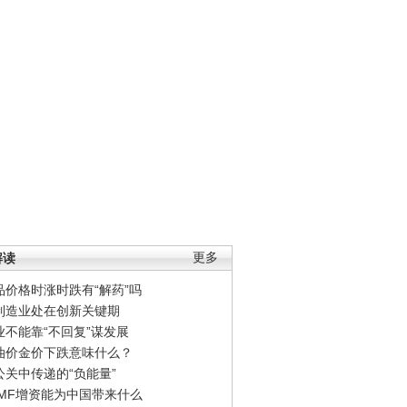
解读
更多
品价格时涨时跌有“解药”吗
制造业处在创新关键期
业不能靠“不回复”谋发展
油价金价下跌意味什么？
公关中传递的“负能量”
IMF增资能为中国带来什么