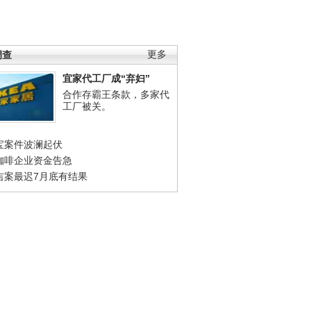
调查
更多
宜家代工厂成“弃妇”
合作存霸王条款，多家代
工厂被关。
宝案件波澜起伏
咖啡企业资金告急
吉案最迟7月底有结果