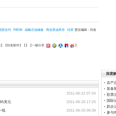
期货合约
RBOB
战略石油储备
商业原油库存
结算
责任编辑：刘名
接
】【
转发邮件
】【
】
【一键分享
】
深度
农产
装备
2011-06-22 07:24
彩票
国际
85美元
2011-06-20 17:20
奶企
一线
2011-06-20 08:38
参与