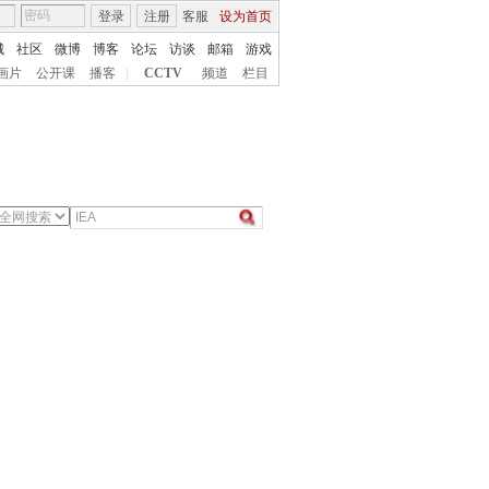
登录
注册
客服
设为首页
城
社区
微博
博客
论坛
访谈
邮箱
游戏
画片
公开课
播客
|
CCTV
频道
栏目