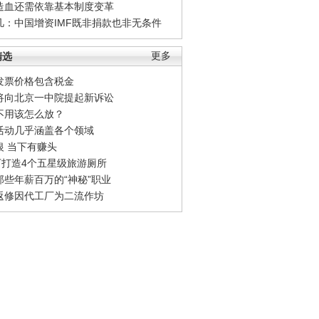
造血还需依靠基本制度变革
凡：中国增资IMF既非捐款也非无条件
精选
更多
发票价格包含税金
将向北京一中院提起新诉讼
不用该怎么放？
活动几乎涵盖各个领域
银 当下有赚头
0万打造4个五星级旅游厕所
那些年薪百万的“神秘”职业
返修因代工厂为二流作坊