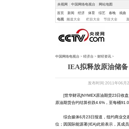
央视网
|
中国网络电视台
|
网站地图
首页
新闻
经济
体育
综艺
春晚
戏曲
电视
频道大全
栏目大全
节目大全
中国网络电视台
>
经济台
>
财经资讯
>
IEA拟释放原油储备 
发布时间:2011年06月24
[世华财讯]NYMEX原油期货23日收盘
原油期货合约结算价跌4.6%，至每桶91.
综合媒体6月23日报道，纽约商业交易所
位；因国际能源署(IEA)此前表示，其成