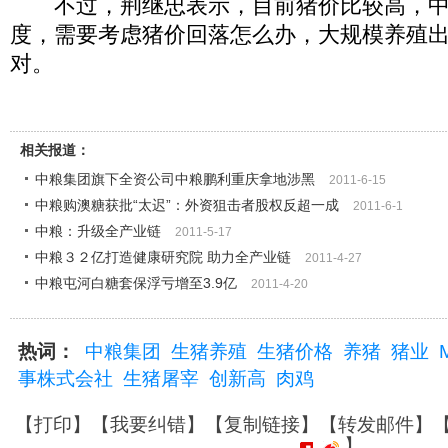
不过，荆继忠表示，目前猪价比较高，中
度，需要考虑猪价回落怎么办，大规模养殖
对。
相关报道：
中粮集团旗下全资公司中粮鹏利重庆拿地涉黑
2011-6-15
中粮购澳糖获批“太迟”：外资狙击者股权反超一成
2011-6-1
中粮：升级全产业链
2011-5-17
中粮３２亿打造健康研究院 助力全产业链
2011-4-27
中粮屯河白糖套保浮亏增至3.9亿
2011-4-20
热词：
中粮集团
生猪养殖
生猪价格
养猪
猪业
事株式会社
生猪屠宰
创新高
肉鸡
【
打印
】【
我要纠错
】【
复制链接
】【
转发邮件
】
】