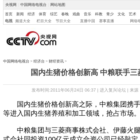
央视网
|
中国网络电视台
|
网站地图
首页
新闻
经济
体育
综艺
春晚
戏曲
音乐
科教
青少
文化
艺术
电视
频道大全
栏目大全
节目大全
直播中国
赛事直播
网络
中国网络电视台
>
经济台
>
财经资讯
>
国内生猪价格创新高 中粮联手三
发布时间:2011年06月24日 06:37 |
进入复兴论坛
| 来
国内生猪价格创新高之际，中粮集团携手
等进入国内生猪养殖和加工领域，抢占市场
中粮集团与三菱商事株式会社、伊藤火腿
式会社同投资100亿元成立合资公司已经敲定