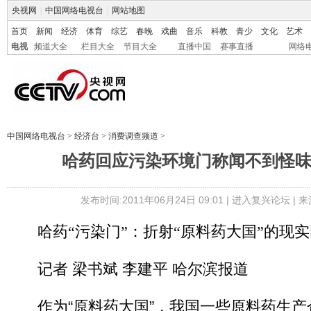
央视网
|
中国网络电视台
|
网站地图
首页
新闻
经济
体育
综艺
春晚
戏曲
音乐
科教
青少
文化
艺术
电视
频道大全
栏目大全
节目大全
直播中国
赛事直播
网络
中国网络电视台
>
经济台
>
消费调查频道
>
哈药回应污染环境门称闻不到怪
发布时间:2011年06月24日 09:01 |
进入复兴论坛
| 
哈药“污染门”：折射“原料药大国”的现实
记者 梁书斌 李建平 哈尔滨报道
作为“原料药大国”，我国一些原料药生产