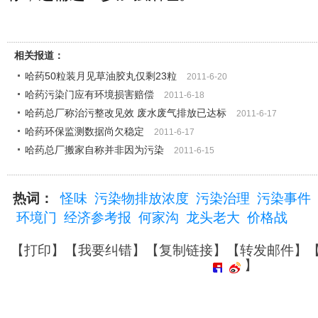
相关报道：
哈药50粒装月见草油胶丸仅剩23粒
2011-6-20
哈药污染门应有环境损害赔偿
2011-6-18
哈药总厂称治污整改见效 废水废气排放已达标
2011-6-17
哈药环保监测数据尚欠稳定
2011-6-17
哈药总厂搬家自称并非因为污染
2011-6-15
热词：
怪味
污染物排放浓度
污染治理
污染事件
环境门
经济参考报
何家沟
龙头老大
价格战
【
打印
】【
我要纠错
】【
复制链接
】【
转发邮件
】
】