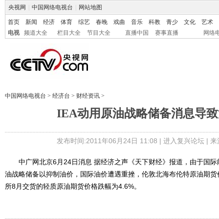
央视网
|
中国网络电视台
|
网站地图
首页
新闻
经济
体育
综艺
春晚
戏曲
音乐
科教
青少
文化
艺术
电视
频道大全
栏目大全
节目大全
直播中国
赛事直播
网络
中国网络电视台
>
经济台
>
财经资讯
>
IEA动用原油战略储备消息导
发布时间:2011年06月24日 11:08 |
进入复兴论坛
| 
中广网北京6月24日消息 据经济之声《天下财经》报道，由于国际能
油战略储备以抑制油价，国际油价遭遇重挫，伦敦北海布伦特原油期货
所8月交货的轻质原油期货价格跌幅为4.6%。