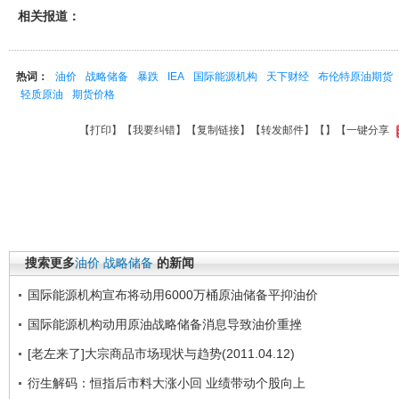
相关报道：
热词：
油价
战略储备
暴跌
IEA
国际能源机构
天下财经
布伦特原油期货
轻质原油
期货价格
【
打印
】【
我要纠错
】【
复制链接
】【
转发邮件
】【
】
【一键分享
搜索更多
油价
战略储备
的新闻
国际能源机构宣布将动用6000万桶原油储备平抑油价
国际能源机构动用原油战略储备消息导致油价重挫
[老左来了]大宗商品市场现状与趋势(2011.04.12)
衍生解码：恒指后市料大涨小回 业绩带动个股向上