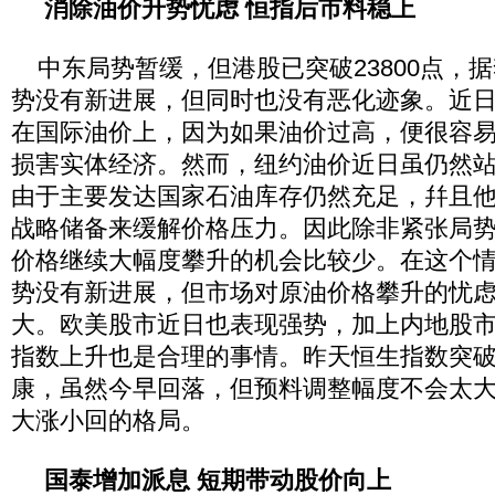
消除油价升势忧虑 恒指后市料稳上
中东局势暂缓，但港股已突破23800点，
势没有新进展，但同时也没有恶化迹象。近
在国际油价上，因为如果油价过高，便很容
损害实体经济。然而，纽约油价近日虽仍然站
由于主要发达国家石油库存仍然充足，幷且
战略储备来缓解价格压力。因此除非紧张局
价格继续大幅度攀升的机会比较少。在这个
势没有新进展，但市场对原油价格攀升的忧
大。欧美股市近日也表现强势，加上内地股
指数上升也是合理的事情。昨天恒生指数突破了
康，虽然今早回落，但预料调整幅度不会太
大涨小回的格局。
国泰增加派息 短期带动股价向上