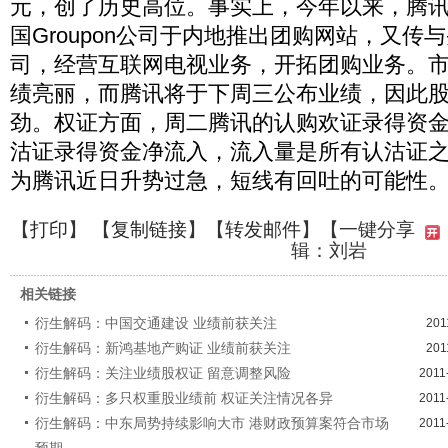
元，创了历史高位。事实上，今年以来，腾
国Groupon公司于内地推出团购网站，又传
司，经营互联网电视业务，开拓团购业务。
绩亮丽，而腾讯将于下周三公布业绩，因此
劲。权证方面，周二腾讯的认购欢证录得资
沽证录得资金净流入，流入量是所有认沽证
为腾讯近日升势过急，短线有回吐的可能性
【
打印
】 【
复制链接
】【
转发邮件
】
【一键分享
辑：刘岩
相关链接
衍生解码：中国交通建设 业绩前获关注
201
衍生解码：新鸿基地产购证 业绩前获关注
201
衍生解码：关注业绩股权证 留意调整风险
2011
衍生解码：多只权重股业绩前 权证关注情况各异
2011
衍生解码：中东局势持续影响大市 港财政预算案符合市场
2011
预期