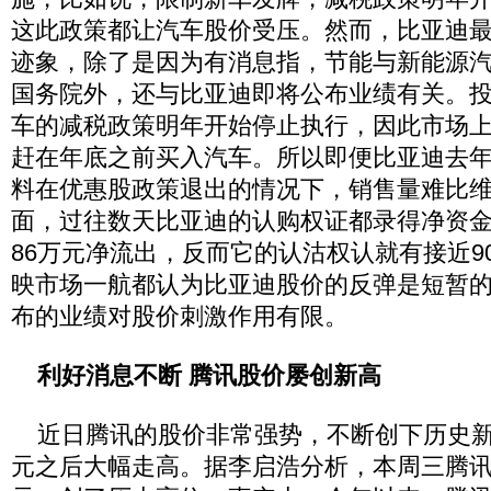
这此政策都让汽车股价受压。然而，比亚迪
迹象，除了是因为有消息指，节能与新能源
国务院外，还与比亚迪即将公布业绩有关。
车的减税政策明年开始停止执行，因此市场
赶在年底之前买入汽车。所以即便比亚迪去
料在优惠股政策退出的情况下，销售量难比
面，过往数天比亚迪的认购权证都录得净资
86万元净流出，反而它的认沽权认就有接近9
映市场一航都认为比亚迪股价的反弹是短暂
布的业绩对股价刺激作用有限。
利好消息不断 腾讯股价屡创新高
近日腾讯的股价非常强势，不断创下历史新高
元之后大幅走高。据李启浩分析，本周三腾讯