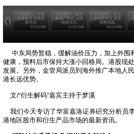
衍生解码：中国
衍生解码：新鸿
衍生解码：关注
交通建设 业绩前
基地产购证 业绩
业绩股权证 留意
获关注
前获关注
调整风险
07分25秒
07分15秒
06分49秒
中东局势暂稳，缓解油价压力，加上外围
健康，预料后市保持大涨小回格局。港股现
发展。另外，金管局派员到海外推广本地人
港长远优势。
文/“衍生解码”嘉宾主持于梦溪
我们今天专访了华富嘉洛证券硏究分析员李
港地区股市和衍生产品市场的最新资讯。