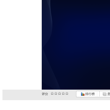
评分
排行榜
意