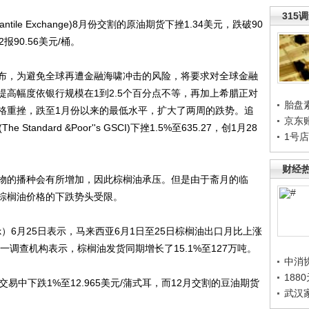
315
ntile Exchange)8月份交割的原油期货下挫1.34美元，跌破90
2报90.56美元/桶。
，为避免全球再遭金融海啸冲击的风险，将要求对全球金融
高幅度依银行规模在1到2.5个百分点不等，再加上希腊正对
胎盘
格重挫，跌至1月份以来的最低水平，扩大了两周的跌势。追
京东
andard &Poor''s GSCI)下挫1.5%至635.27，创1月28
1号
财经
的播种会有所增加，因此棕榈油承压。但是由于斋月的临
棕榈油价格的下跌势头受限。
k）6月25日表示，马来西亚6月1日至25日棕榈油出口月比上涨
。另一调查机构表示，棕榈油发货同期增长了15.1%至127万吨。
中消
188
中下跌1%至12.965美元/蒲式耳，而12月交割的豆油期货
武汉