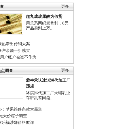
调查
更多
超九成玻尿酸为假货
用关系网织就暴利，8元
产品卖到上万。
素热牵出传销大案
账户余额一折贱卖
店用户账户被盗不作为
热点调查
更多
蒙牛承认冰淇淋代加工厂
违规
冰淇淋代加工厂天辅乳业
存脏乱差问题。
协：苹果维修条款太霸道
0元天价粽子调查
家乐福涉嫌价格欺诈