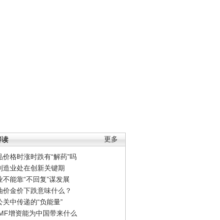
解读
更多
品价格时涨时跌有“解药”吗
制造业处在创新关键期
业不能靠“不回复”谋发展
油价金价下跌意味什么？
公关中传递的“负能量”
IMF增资能为中国带来什么