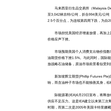
马来西亚衍生品交易所（Malaysia Deri
至3,042林吉特/公吨，折合994美元/
2.5个百分点，为连续第四周下跌，为自2
市场担忧美国经济增速放缓，再加上国
价格应声下挫。
市场预期美国个人消费支出物价指数将
油期货价格下挫1.5%。与此同时，国际
放战略石油储备，原油市场前景看似受到
新加坡辉立期货(Phillip Futures
响，而含油种子市场也不能独善其身，棕
际能源署(IEA)6月23日宣布，将释放
供应不足压力。这是IEA建立以来第三次释
时期，而第二次是2005年美国卡特里娜