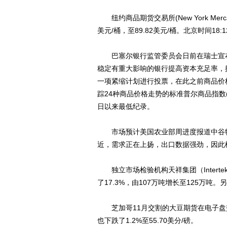
纽约商品期货交易所(New York Merca
美元/桶，至89.82美元/桶。北京时间18:1
巴塞尔银行监管委员会日前在瑞士宣布
稳定有重大影响的银行提高资本充足率，提
一项紧缩计划进行投票，在此之前商品价
踪24种商品价格走势的标准普尔商品指数(The St
日以来最低纪录。
市场预计美国农业部周进度报道中谷物
近，需求正在上扬，出口数据强劲，因此
独立市场检验机构天祥集团（Interte
了17.3%，由107万吨增长至125万吨
芝加哥11月交割的大豆期货在电子盘交易
也下跌了1.2%至55.70美分/磅。