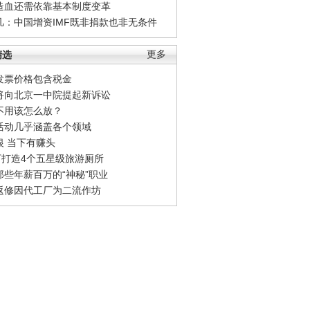
造血还需依靠基本制度变革
凡：中国增资IMF既非捐款也非无条件
精选
更多
发票价格包含税金
将向北京一中院提起新诉讼
不用该怎么放？
活动几乎涵盖各个领域
银 当下有赚头
0万打造4个五星级旅游厕所
那些年薪百万的“神秘”职业
返修因代工厂为二流作坊