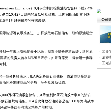
vatives Exchange）9月份交割的棕榈油期货合约下挫2.4%
公吨，是自10月27日以来的最低收盘价格。上周棕榈油期货下跌
公司
010年1月以来最差的连续表现。
际能源署表示准备进一步释放战略石油储备，纽约原油期货
创一年来上涨幅度最小纪录，制造业增长也将放缓，纽约原
加多
后谷
能源署的负责人曾在6月25日表示，如果有需要，将会进一步释
王老
抑制。
 Pte)的一位分析师表示，IEA决定释放石油储备，原油市场受到影
榈油同样追随商品的走势，呈全盘波动状态。
6,000万桶石油紧急储备，来降低利比亚石油减产带来的潜在
放石油紧急储备。IEA首次释放石油储备是在1991年海湾战争
飓风破坏墨西哥湾地区精炼产能时期。