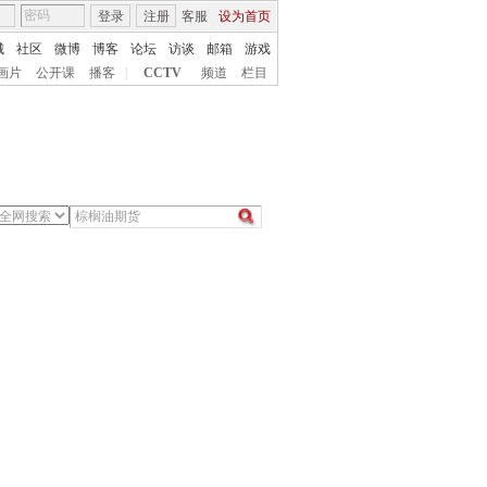
登录
注册
客服
设为首页
城
社区
微博
博客
论坛
访谈
邮箱
游戏
画片
公开课
播客
|
CCTV
频道
栏目