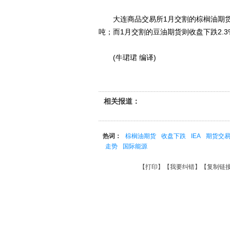
大连商品交易所1月交割的棕榈油期货27日收
吨；而1月交割的豆油期货则收盘下跌2.3%
(牛珺珺 编译)
相关报道：
热词：
棕榈油期货
收盘下跌
IEA
期货交
走势
国际能源
【
打印
】【
我要纠错
】【
复制链