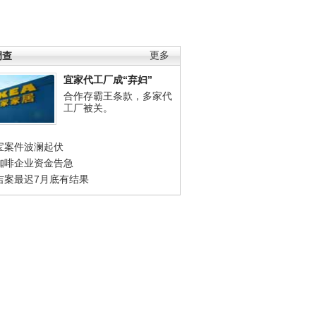
调查
更多
宜家代工厂成“弃妇”
合作存霸王条款，多家代
工厂被关。
宝案件波澜起伏
咖啡企业资金告急
吉案最迟7月底有结果