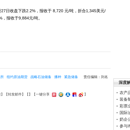
盘下跌2.2%，报收于 8,720 元/吨，折合1,345美元/
，报收于9,884元/吨。
易所
纽约原油期货
战略石油储备
播种
紧急储备
责任编辑：刘名
深度
农产
接
】【
转发邮件
】【
】
【一键分享
】
装备
彩票
国际
奶企
参与