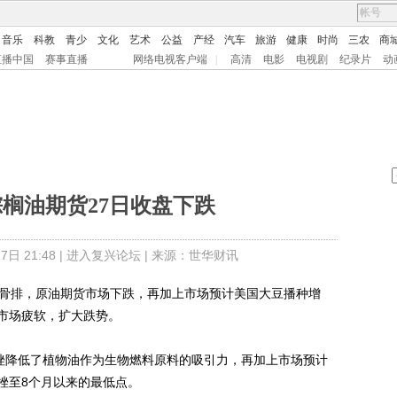
音乐
科教
青少
文化
艺术
公益
产经
汽车
旅游
健康
时尚
三农
商
直播中国
赛事直播
网络电视客户端
|
高清
电影
电视剧
纪录片
动
榈油期货27日收盘下跌
日 21:48 |
进入复兴论坛
| 来源：世华财讯
诺骨排，原油期货市场下跌，再加上市场预计美国大豆播种增
市场疲软，扩大跌势。
挫降低了植物油作为生物燃料原料的吸引力，再加上市场预计
挫至8个月以来的最低点。