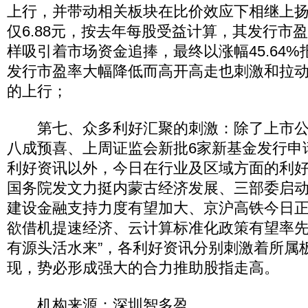
上行，并带动相关板块在比价效应下相继上扬
仅6.88元，按去年每股受益计算，其发行市盈率
样吸引着市场资金追捧，最终以涨幅45.64
发行市盈率大幅降低而高开高走也刺激和拉
的上行；
第七、众多利好汇聚的刺激：除了上市公
八成预喜、上周证监会新批6家新基金发行申
利好资讯以外，今日在行业及区域方面的利
国务院发文力挺内蒙古经济发展、三部委启
建设金融支持力度有望加大、京沪高铁今日
欲借机提速经济、云计算标准化政策有望率先
有源头活水来”，各利好资讯分别刺激着所属
现，势必形成强大的合力推助股指走高。
机构来源：深圳智多盈