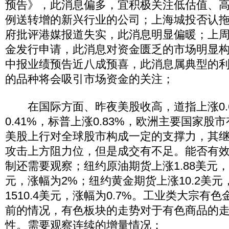
预告》，此消息偏多，宜积极关注低估值、
例送转增的新兴行业的公司；上海城投否认
府批评港媒报道失实，此消息明显偏暖；上周
金发行申请，此消息对资金匮乏的市场明显
中报业绩预告近八成预喜，此消息属典型的
的品种将会吸引市场资金的关注；
在国际方面、昨夜美股收高，道指上涨0.
0.41%，标普上涨0.83%，欧洲主要国家
美股上行对全球股市构成一定的支撑力，其
攻击上方阻力位，但是成交有不足。能否有
制还需要观察；纽约原油期货上涨1.88美元，报
元，涨幅为2%；纽约黄金期货上涨10.2美
1510.4美元，涨幅为0.7%。工业类大宗有
前的情况，有色板块的走势对于有色商品的
性。需要观察连续的增量情况；