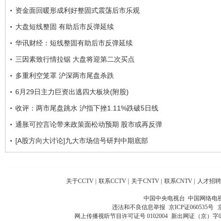
资金面回暖形成利好整固式震荡后市乐观
大盘短线整固 有助后市反弹延续
华讯财经：短线整固有助后市反弹延续
三因素致行情拉锯 大盘将迎第二次买点
多重利空笼罩 沪深两市尾盘杀跌
6月29日主力巨资出逃四大板块(附股)
收评：两市尾盘跳水 沪指下挫1.11%跌破5日线
通胀可控言论带来政策面松动预期 股市或再反弹
[A股方向大讨论]九大市场信号研判中期底部
关于CCTV
|
联系CCTV
|
关于CNTV
|
联系CNTV
|
人才招聘
中国中央电视台 中国网络电
违法和不良信息举报
京ICP证060535号
网上传播视听节目许可证号 0102004
新出网证（京）字0