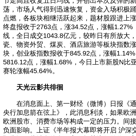
节走高且收复五日均线，并创出本次反弹的
荡，市场人气得到迅速恢复，资金入场积极
点燃，各板块相继活跃起来，题材股跟进上
终盘报收于2763点，涨34.52点，涨幅1.2
线，全日成交1043.8亿元，较昨日有所放大
瓷、物资外贸、煤炭、酒店旅游等板块指数
块，创业板指数报收于845.92点，涨幅1.1
5816.12点，涨幅1.68%，今日上市新股N比亚
赛轮涨幅45.64%。
天光云影共徘徊
在消息面上、第一财经（微博）日报《通胀
央行加息箭在弦上》，此消息利淡，如果欧
欧洲股市、消费市场等构成一定的压力。间
负面影响。上证《半年报大幕即将开启 沪深