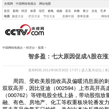
央视网
|
中国网络电视台
|
网站地图
首页
新闻
经济
体育
综艺
春晚
戏曲
音乐
科教
青少
文化
艺术
电视
频道大全
栏目大全
节目大全
直播中国
赛事直播
网络
中国网络电视台
>
经济台
>
股票
>
智多盈：七大原因促成A股在涨
发布时间:2011年06月30日 17:07 |
进入复兴论坛
| 
周四、受欧美股指收高及偏暖消息面的刺
双双高开，因比亚迪（002594）上市高开
（000762）等锂电股全线上扬，带动股指
融、有色、房地产、化工等权重板块轮番发