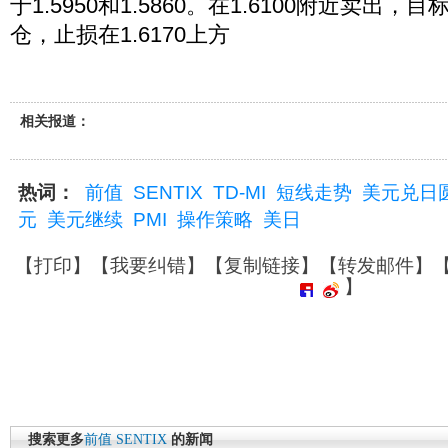
于1.5950和1.5860。在1.6100附近卖出，目
仓，止损在1.6170上方
相关报道：
热词：
前值
SENTIX
TD-MI
短线走势
美元兑日
元
美元继续
PMI
操作策略
美日
【
打印
】【
我要纠错
】【
复制链接
】【
转发邮件
】
】
搜索更多
前值
SENTIX
的新闻