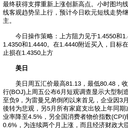
最终获得支撑重新上涨创新高点。小时图均
线客观趋势呈上行，预计今日欧元短线走势
主。
今日操作策略：上方阻力见于1.4550和1.
1.4350和1.4440。在1.4440附近买入，目标
止损在1.4350上方
美日
美日周五汇价最高81.13，最低80.48，收
行(BOJ)上周五公布6月短观调查显示大型
至负9，为雷曼兄弟倒闭以来首见，企业因3月
後转为悲观，另5月所有家庭支出较上年同期减
业率降至4.5%，另全国消费者物价指数(CPI
0.6%，为连续两个月上涨，而且经济财政大