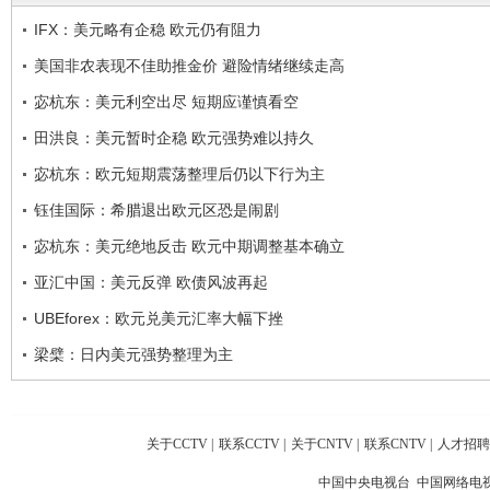
IFX：美元略有企稳 欧元仍有阻力
美国非农表现不佳助推金价 避险情绪继续走高
宓杭东：美元利空出尽 短期应谨慎看空
田洪良：美元暂时企稳 欧元强势难以持久
宓杭东：欧元短期震荡整理后仍以下行为主
钰佳国际：希腊退出欧元区恐是闹剧
宓杭东：美元绝地反击 欧元中期调整基本确立
亚汇中国：美元反弹 欧债风波再起
UBEforex：欧元兑美元汇率大幅下挫
梁檗：日内美元强势整理为主
关于CCTV
|
联系CCTV
|
关于CNTV
|
联系CNTV
|
人才招聘
中国中央电视台 中国网络电