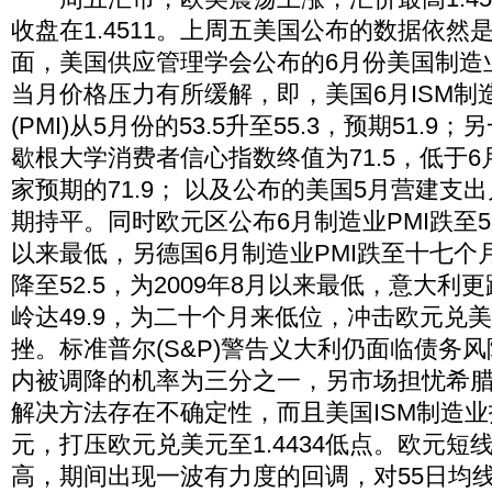
收盘在1.4511。上周五美国公布的数据依然
面，美国供应管理学会公布的6月份美国制造
当月价格压力有所缓解，即，美国6月ISM制
(PMI)从5月份的53.5升至55.3，预期51.
歇根大学消费者信心指数终值为71.5，低于6月
家预期的71.9； 以及公布的美国5月营建支出
期持平。同时欧元区公布6月制造业PMI跌至52.
以来最低，另德国6月制造业PMI跌至十七个月
降至52.5，为2009年8月以来最低，意大利更
岭达49.9，为二十个月来低位，冲击欧元兑美元
挫。标准普尔(S&P)警告义大利仍面临债务
内被调降的机率为三分之一，另市场担忧希
解决方法存在不确定性，而且美国ISM制造
元，打压欧元兑美元至1.4434低点。欧元短
高，期间出现一波有力度的回调，对55日均