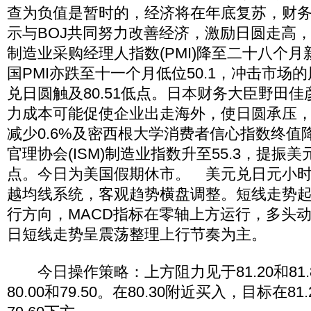
查为负值是暂时的，经济将在年底复苏，财
示与BOJ共同努力改善经济，激励日圆走高
制造业采购经理人指数(PMI)降至二十八个月新
国PMI亦跌至十一个月低位50.1，冲击市场
兑日圆触及80.51低点。日本财务大臣野田
力成本可能促使企业出走海外，使日圆承压，
减少0.6%及密西根大学消费者信心指数终值降
官理协会(ISM)制造业指数升至55.3，提振美
点。今日为美国假期休市。 美元兑日元小
越均线系统，客观趋势横盘调整。短线走势
行方向，MACD指标在零轴上方运行，多头
日短线走势呈震荡整理上行节奏为主。
今日操作策略：上方阻力见于81.20和81.
80.00和79.50。在80.30附近买入，目标在