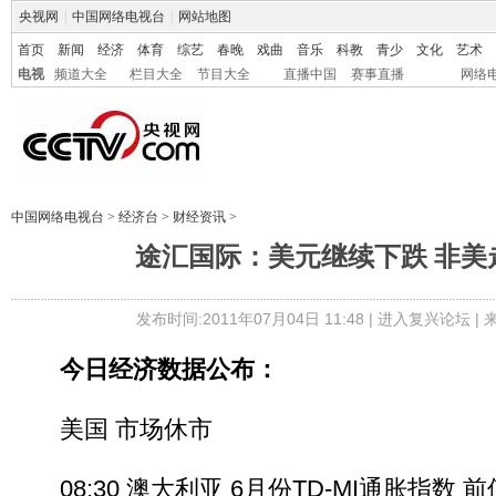
央视网
|
中国网络电视台
|
网站地图
首页
新闻
经济
体育
综艺
春晚
戏曲
音乐
科教
青少
文化
艺术
电视
频道大全
栏目大全
节目大全
直播中国
赛事直播
网络
中国网络电视台
>
经济台
>
财经资讯
>
途汇国际：美元继续下跌 非美
发布时间:2011年07月04日 11:48 |
进入复兴论坛
|
今日经济数据公布：
美国 市场休市
08:30 澳大利亚 6月份TD-MI通胀指数 前值0