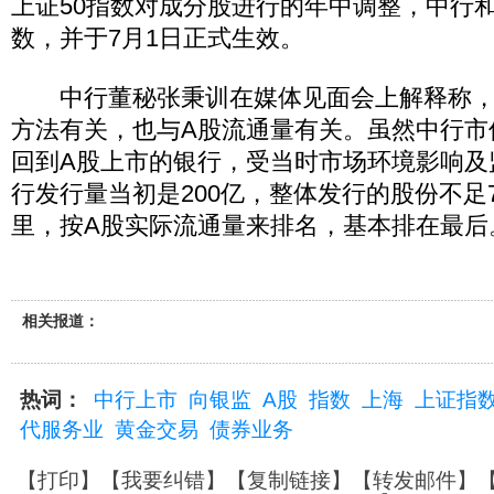
上证50指数对成分股进行的年中调整，中行
数，并于7月1日正式生效。
中行董秘张秉训在媒体见面会上解释称，
方法有关，也与A股流通量有关。虽然中行市
回到A股上市的银行，受当时市场环境影响及
行发行量当初是200亿，整体发行的股份不足7
里，按A股实际流通量来排名，基本排在最后
相关报道：
热词：
中行上市
向银监
A股
指数
上海
上证指
代服务业
黄金交易
债券业务
【
打印
】【
我要纠错
】【
复制链接
】【
转发邮件
】