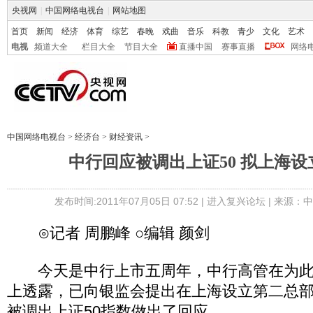
央视网
|
中国网络电视台
|
网站地图
首页
新闻
经济
体育
综艺
春晚
戏曲
音乐
科教
青少
文化
艺术
电视
频道大全
栏目大全
节目大全
直播中国
赛事直播
网络
中国网络电视台
>
经济台
>
财经资讯
>
中行回应被调出上证50 拟上海
发布时间:2011年07月05日 07:52 |
进入复兴论坛
| 来源：
⊙记者 周鹏峰 ○编辑 颜剑
今天是中行上市五周年，中行高管在为此
上透露，已向银监会提出在上海设立第二总部
被调出上证50指数做出了回应。