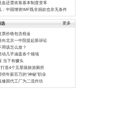
造血还需依靠基本制度变革
凡：中国增资IMF既非捐款也非无条件
精选
更多
发票价格包含税金
将向北京一中院提起新诉讼
不用该怎么放？
活动几乎涵盖各个领域
银 当下有赚头
0万打造4个五星级旅游厕所
那些年薪百万的“神秘”职业
返修因代工厂为二流作坊