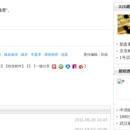
315
荐”。
胎盘
京东
业
煤炭板块
煤价
市盈率
谨慎推荐
选股
责任编辑：刘名
1号
接
】【
转发邮件
】【
】
【一键分享
】
财经
中消
188
2011-06-20 10:43
武汉
2011-04-07 16:00