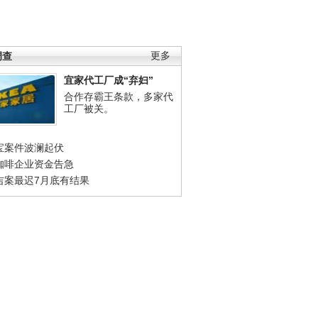
调查
更多
宜家代工厂成“弃妇”
合作存霸王条款，多家代
工厂被关。
宝案件波澜起伏
咖啡企业资金告急
吉案最迟7月底有结果