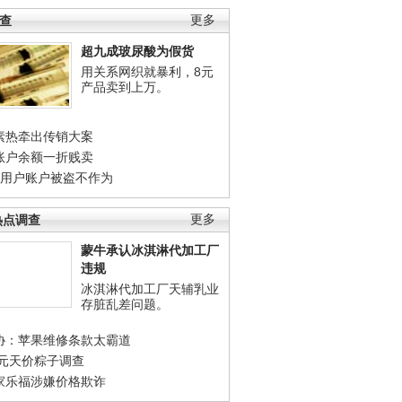
调查
更多
超九成玻尿酸为假货
用关系网织就暴利，8元
产品卖到上万。
素热牵出传销大案
账户余额一折贱卖
店用户账户被盗不作为
热点调查
更多
蒙牛承认冰淇淋代加工厂
违规
冰淇淋代加工厂天辅乳业
存脏乱差问题。
协：苹果维修条款太霸道
0元天价粽子调查
家乐福涉嫌价格欺诈