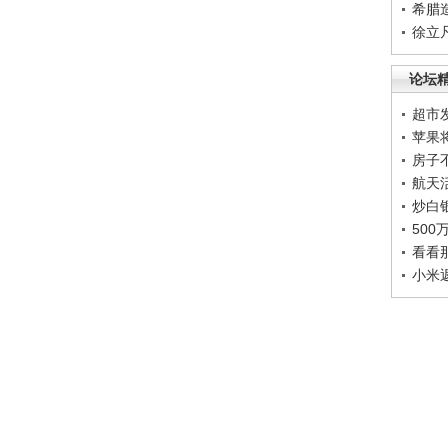
希腊
徐立
论坛
超市
苹果
房子
航天
炒白
50
看看
小米