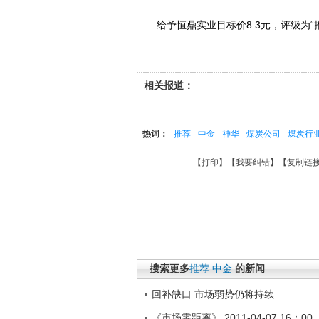
给予恒鼎实业目标价8.3元，评级为“推
相关报道：
热词：
推荐
中金
神华
煤炭公司
煤炭行
【
打印
】【
我要纠错
】【
复制链
搜索更多
推荐
中金
的新闻
回补缺口 市场弱势仍将持续
《市场零距离》 2011-04-07 16：00