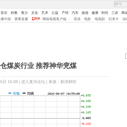
音乐
科教
青少
文化
艺术
公益
产经
汽车
旅游
健康
时尚
三农
商
直播中国
赛事直播
网络电视客户端
|
高清
电影
电视剧
纪录片
动
仓煤炭行业 推荐神华兖煤
日 15:08 |
进入复兴论坛
| 来源：新浪财经