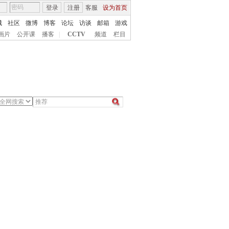
登录
注册
客服
设为首页
城
社区
微博
博客
论坛
访谈
邮箱
游戏
画片
公开课
播客
|
CCTV
频道
栏目