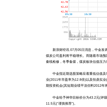
新浪财经讯 07月05日消息，中金发
煤炭公司盈利将平稳增长。而随着市场预
秦线检修，冬季备煤，煤炭板块估值压力
中金指近期选股策略应着重低估值及增长确
业(2011年市盈率为12.8倍)以及恒鼎实业(
期投资机会(其短期业绩平淡但料2012年将
中金给予神华目标价分为43.2元(评级为“
11.5元(“谨慎推荐”)。