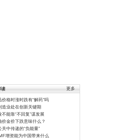
解读
更多
品价格时涨时跌有“解药”吗
制造业处在创新关键期
业不能靠“不回复”谋发展
油价金价下跌意味什么？
公关中传递的“负能量”
IMF增资能为中国带来什么