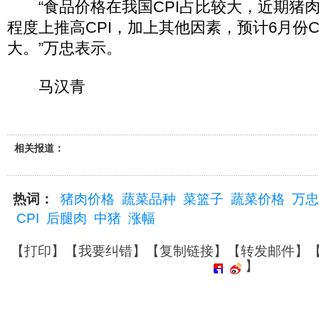
“食品价格在我国CPI占比较大，近期猪
程度上推高CPI，加上其他因素，预计6月份C
大。”万忠表示。
马汉青
相关报道：
热词：
猪肉价格
蔬菜品种
菜篮子
蔬菜价格
万忠
CPI
后腿肉
中猪
涨幅
【
打印
】【
我要纠错
】【
复制链接
】【
转发邮件
】
】