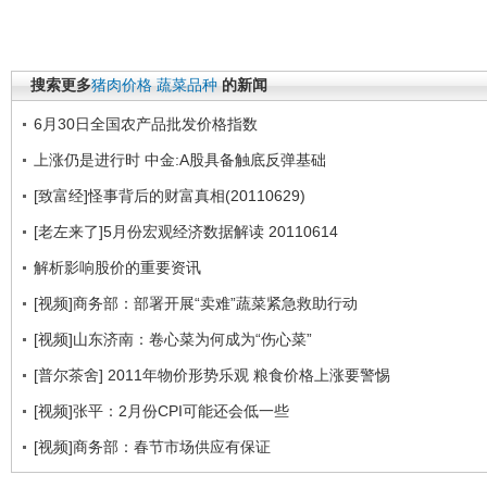
搜索更多
猪肉价格
蔬菜品种
的新闻
6月30日全国农产品批发价格指数
上涨仍是进行时 中金:A股具备触底反弹基础
[致富经]怪事背后的财富真相(20110629)
[老左来了]5月份宏观经济数据解读 20110614
解析影响股价的重要资讯
[视频]商务部：部署开展“卖难”蔬菜紧急救助行动
[视频]山东济南：卷心菜为何成为“伤心菜”
[普尔茶舍] 2011年物价形势乐观 粮食价格上涨要警惕
[视频]张平：2月份CPI可能还会低一些
[视频]商务部：春节市场供应有保证