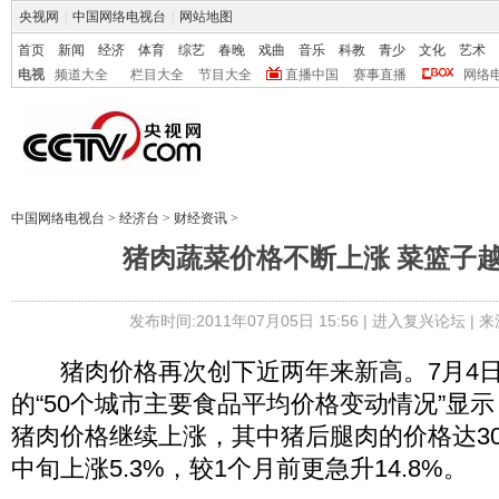
央视网
|
中国网络电视台
|
网站地图
首页
新闻
经济
体育
综艺
春晚
戏曲
音乐
科教
青少
文化
艺术
电视
频道大全
栏目大全
节目大全
直播中国
赛事直播
网络
中国网络电视台
>
经济台
>
财经资讯
>
猪肉蔬菜价格不断上涨 菜篮子
发布时间:2011年07月05日 15:56 |
进入复兴论坛
| 
猪肉价格再次创下近两年来新高。7月4日
的“50个城市主要食品平均价格变动情况”显示，
猪肉价格继续上涨，其中猪后腿肉的价格达30.
中旬上涨5.3%，较1个月前更急升14.8%。