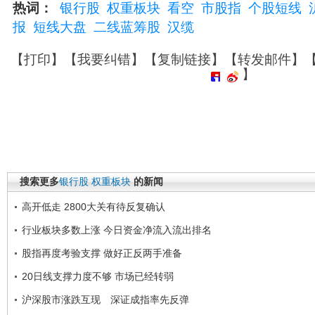
热词：
银行股
权重板块
看空
市股指
个股短线
报
短线大盘
二线蓝筹股
汉缆
【
打印
】【
我要纠错
】【
复制链接
】【
转发邮件
】
】
搜索更多
银行股
权重板块
的新闻
高开低走 2800大关有待反复确认
行业板块多数上涨 今日资金净流入流出排名
股指再度考验支撑 做好正反两手准备
20日线支撑力度不够 市场已经转弱
沪深股市涨跌互现 深证成指率先反弹