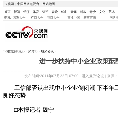
央视网
|
中国网络电视台
|
网站地图
首页
新闻
经济
体育
综艺
春晚
戏曲
音乐
科教
青少
文化
艺术
电视
频道大全
栏目大全
节目大全
直播中国
赛事直播
网络
中国网络电视台
>
经济台
>
财经资讯
>
进一步扶持中小企业政策酝
发布时间:2011年07月22日 07:00 |
进入复兴论坛
| 来源
工信部否认出现中小企业倒闭潮 下半年工
良好态势
□本报记者 魏宁