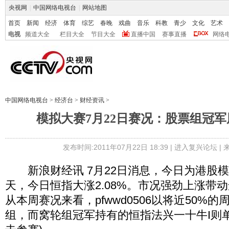
央视网
|
中国网络电视台
|
网站地图
首页
新闻
经济
体育
综艺
春晚
戏曲
音乐
科教
青少
文化
艺术
电视
频道大全
栏目大全
节目大全
直播中国
赛事直播
网络
中国网络电视台
>
经济台
>
财经资讯
>
模拟大赛7月22日赛况：股票组冠军
发布时间:2011年07月22日 18:39 |
进入复兴论坛
|
新浪财经讯 7月22日消息，今日为港股
天，今日恒指大涨2.08%。市况强劲上涨带
从本周赛况来看，pfwwd0506以将近50%
组，而窝轮组冠军持有的恒指法兴一十牛I则单